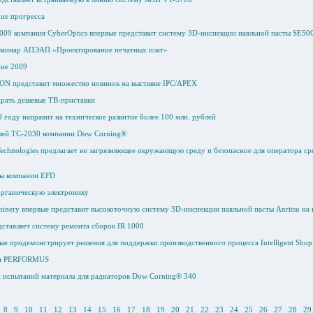
рие прогресса
009 компания CyberOptics впервые представит систему 3D-инспекции паяльной пасты SE5
еминар АПЭАП «Проектирование печатных плат»
ие 2009
N представит множество новинок на выставке IPC/APEX
ирать дешевые ТВ-приставки
9 году направит на техническое развитие более 100 млн. рублей
лей TC-2030 компании Dow Corning®
chnologies предлагает не загрязняющее окружающую среду и безопасное для оператора сре
ы компании EFD
органическую электронику
hinery впервые представит высокоточную систему 3D-инспекции паяльной пасты Anritsu на
ставляет систему ремонта сборок IR 1000
ые продемонстрирует решения для поддержки производственного процесса Intelligent Shopf
ии PERFORMUS
 испытаний материала для радиаторов Dow Corning® 340
8
9
10
11
12
13
14
15
16
17
18
19
20
21
22
23
24
25
26
27
28
29