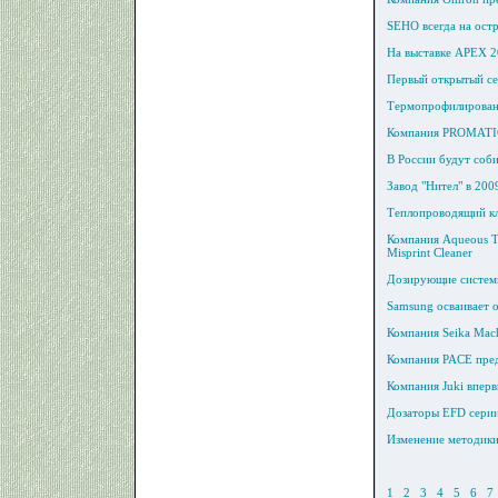
SEHO всегда на ост
На выставке APEX 2
Первый открытый с
Термопрофилирован
Компания PROMATIO
В России будут соб
Завод "Нител" в 200
Теплопроводящий к
Компания Aqueous Te
Misprint Cleaner
Дозирующие систем
Samsung осваивает 
Компания Seika Mac
Компания PACE пред
Компания Juki вперв
Дозаторы EFD сер
Изменение методики
1
2
3
4
5
6
7