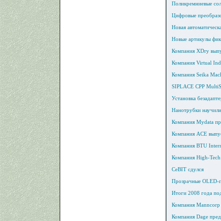
Поликремниевые сол
Цифровые преобразо
Новая автоматическа
Новые артикулы фик
Компания XDry выпу
Компания Virtual In
Компания Seika Mac
SIPLACE CPP MultiSt
Установка безадапт
Нанотрубки научили
Компания Mydata пр
Компания ACE выпус
Компания BTU Inter
Компания High-Tech 
CeBIT сдулся
Прозрачные OLED-па
Итоги 2008 года по
Компания Manncorp 
Компания Dage пред