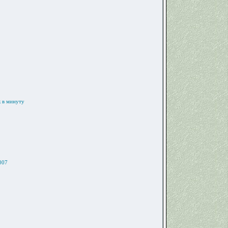
к в минуту
007