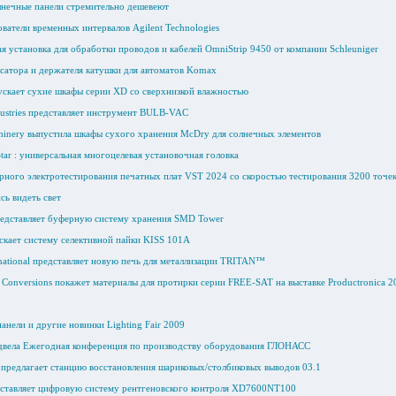
нечные панели стремительно дешевеют
ватели временных интервалов Agilent Technologies
я установка для обработки проводов и кабелей OmniStrip 9450 от компании Schleuniger
сатора и держателя катушки для автоматов Komax
скает сухие шкафы серии XD со сверхнизкой влажностью
dustries представляет инструмент BULB-VAC
hinery выпустила шкафы сухого хранения McDry для солнечных элементов
ar : универсальная многоцелевая установочная головка
ерного электротестирования печатных плат VST 2024 со скоростью тестирования 3200 точе
сь видеть свет
едставляет буферную систему хранения SMD Tower
кает систему селективной пайки KISS 101A
national представляет новую печь для металлизации TRITAN™
Conversions покажет материалы для протирки серии FREE-SAT на выставке Productronica 2
нели и другие новинки Lighting Fair 2009
двела Ежегодная конференция по производству оборудования ГЛОНАСС
предлагает станцию восстановления шариковых/столбиковых выводов 03.1
ставляет цифровую систему рентгеновского контроля XD7600NT100