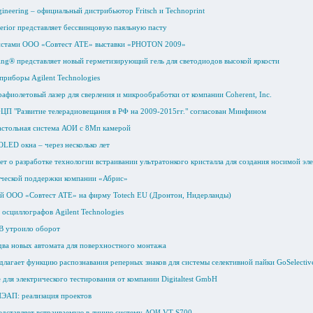
ineering – официальный дистрибьютор Fritsch и Technoprint
erior представляет бессвинцовую паяльную пасту
истами ООО «Совтест АТЕ» выставки «PHOTON 2009»
ng® представляет новый герметизирующий гель для светодиодов высокой яркости
приборы Agilent Technologies
афиолетовый лазер для сверления и микрообработки от компании Coherent, Inc.
ЦП "Развитие телерадиовещания в РФ на 2009-2015гг." согласован Минфином
настольная система АОИ с 8Мп камерой
 OLED окна – через несколько лет
т о разработке технологии встраивании ультратонкого кристалла для создания носимой эл
ической поддержки компании «Абрис»
ей ООО «Совтест АТЕ» на фирму Totech EU (Дронтон, Нидерланды)
 осциллографов Agilent Technologies
В утроило оборот
 два новых автомата для поверхностного монтажа
лагает функцию распознавания реперных знаков для системы селективной пайки GoSelectiv
для электрического тестирования от компании Digitaltest GmbH
ЭАП: реализация проектов
дставляет встраиваемую в линию систему АОИ VT-S700