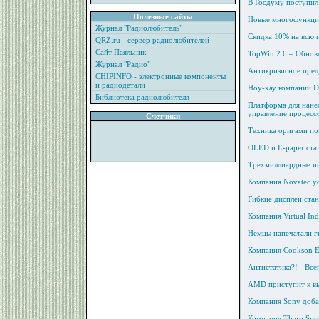
В Госдуму поступил 
Полезные сайты
Новые многофункцио
Журнал "Радиолюбитель"
Скидка 10% на всю 
QRZ.ru - сервер радиолюбителей
Сайт Паяльник
TopWin 2.6 – Обно
Журнал "Радио"
Антикризисное пред
CHIPINFO - электронные компоненты
и радиодетали
Ноу-хау компании DE
Библиотека радиолюбителя
Платформа для нане
управление процесс
Счетчики
Техника оригами по
OLED и E-paper ста
Трехмиллиардные и
Компания Novatec у
Гибкие дисплеи ста
Компания Virtual In
Немцы напечатали г
Компания Cookson E
Антистатика?! - Все
AMD приступит к вы
Компания Sony доба
Компания Tharo Sys