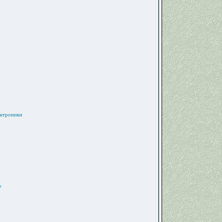
ектроники
e