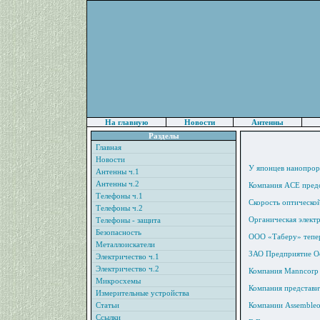
На главную
Новости
Антенны
Разделы
Главная
Новости
У японцев нанопрор
Антенны ч.1
Антенны ч.2
Компания ACE предс
Телефоны ч.1
Скорость оптической
Телефоны ч.2
Органическая электр
Телефоны - защита
Безопасность
ООО «Таберу» тепер
Металлоискатели
ЗАО Предприятие Ос
Электричество ч.1
Электричество ч.2
Компания Manncorp 
Микросхемы
Компания представи
Измерительные устройства
Статьи
Компании Assembleo
Ссылки