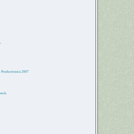
»
 Productronica 2007
tech