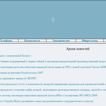
Телефоны
Безопасность
Электричество
Микросхемы
Архив новостей
ыв в «электронной бумаге»
тавляет встраиваемый в линию гибкий и высокопроизводительный производственный модул
 инспекции качества нанесения паяльной пасты выше на 50% с новой системой Viscom S308
оника на выставке Productronica 2007
ь принимает заказы по SKYPE!
тек предлагает отчет о возможности лазерной маркировки проводов для аэрокосмической 
предлагает установку пайки волной, экономящую производственную площадь, припой и эл
т систему инспекции нанесения паяльной пасты aSPIre-2 на выставке IPC/APEX 2009
n и Yamaha Motor расширяют самое продолжительное сотрудничество в отрасли