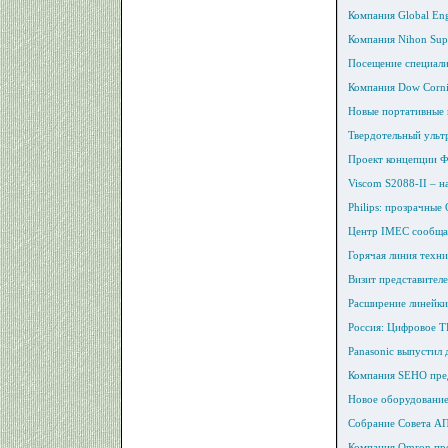
Компания Global Eng
Компания Nihon Sup
Посещение специал
Компания Dow Corni
Новые портативные 
Твердотельный ультр
Проект концепции Ф
Viscom S2088-II – 
Philips: прозрачные
Центр IMEC сообщае
Горячая линия техн
Визит представител
Расширение линейки
Россия: Цифровое Т
Panasonic выпустил
Компания SEHO пред
Новое оборудование 
Собрание Совета АП
Компания Omron пре