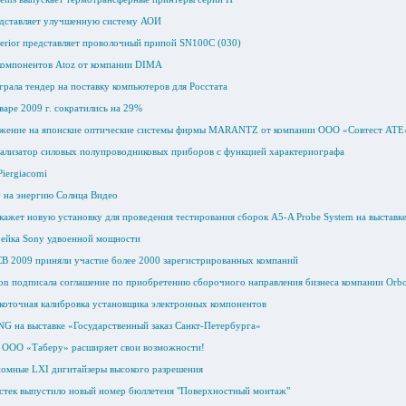
дставляет улучшенную систему АОИ
erior представляет проволочный припой SN100C (030)
компонентов Atoz от компании DIMA
рала тендер на поставку компьютеров для Росстата
аре 2009 г. сократились на 29%
ожение на японские оптические системы фирмы MARANTZ от компании ООО «Совтест АТЕ
нализатор силовых полупроводниковых приборов с функцией характериографа
Piergiacomi
у на энергию Солнца Видео
ажет новую установку для проведения тестирования сборок A5-A Probe System на выставке
рейка Sony удвоенной мощности
PCB 2009 приняли участие более 2000 зарегистрированных компаний
ion подписала соглашение по приобретению сборочного направления бизнеса компании Orbo
оточная калибровка установщика электронных компонентов
NG на выставке «Государственный заказ Санкт-Петербурга»
с! ООО «Таберу» расширяет свои возможности!
номные LXI дигитайзеры высокого разрешения
тек выпустило новый номер бюллетеня "Поверхностный монтаж"