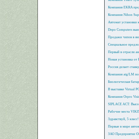
Компания EKRA пре
Компания Nihon Sup
Автомат установки 
Depo Сomputers выиг
Продажи чипов в янв
Специальное предл
Первый в отрасли а
Новая установка от 
Россия делает ставк
Компания atg/LM пок
Биологическая бата
В выставке Virtual 
Компания Orpro Vis
SIPLACE ACT: Высок
Рабочие места VIKI
Здравствуй, 5 клас
Первые в мире авто
ЗАО Предприятие Ос