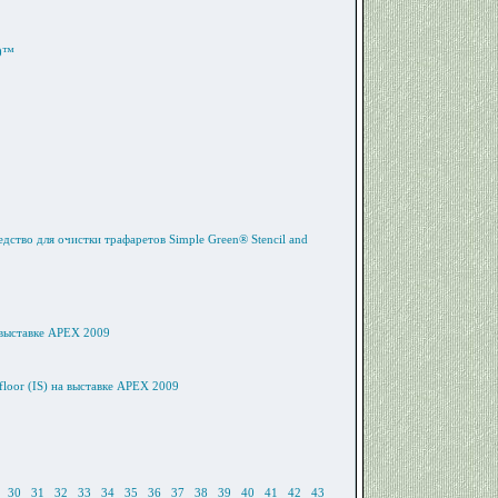
00™
дство для очистки трафаретов Simple Green® Stencil and
 выставке APEX 2009
loor (IS) на выставке APEX 2009
30
31
32
33
34
35
36
37
38
39
40
41
42
43