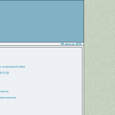
08 августа 2026
ь селективной пайки
8-II QS
отрасли
ектроэнергию