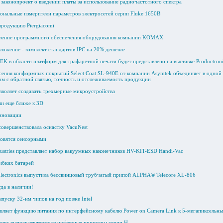
законопроект о введении платы за использование радиочастотного спектра
нальные измерители параметров электросетей серии Fluke 1650B
продукцию Piergiacomi
вление программного обеспечения оборудования компании KOMAX
ложение - комплект стандартов IPC на 20% дешевле
K в области платформ для трафаретной печати будет представлено на выставке Productroni
сения конформных покрытий Select Coat SL-940E от компании Asymtek объединяет в одной 
ом с обратной связью, точность и отслеживаемость продукции
зволяет создавать трехмерные микроустройства
ли еще ближе к 3D
нновации
совершенствовала оснастку VacuNest
новятся сенсорными
dustries представляет набор вакуумных наконечников HV-KIT-ESD Handi-Vac
ибких батарей
lectronics выпустила бессвинцовый трубчатый припой ALPHA® Telecore XL-806
гда в наличии!
пуску 32-нм чипов на год позже Intel
вляет функцию питания по интерфейсному кабелю Power on Camera Link к 5-мегапиксельн
tems выпускает термотрансферные принтеры серии H