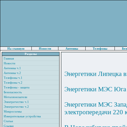
На главную
Новости
Антенны
Телефоны
Без
Разделы
Главная
Новости
Антенны ч.1
Энергетики Липецка в
Антенны ч.2
Телефоны ч.1
Телефоны ч.2
Энергетики МЭС Юга н
Телефоны - защита
Безопасность
Металлоискатели
Электричество ч.1
Энергетики МЭС Запа
Электричество ч.2
электропередачи 220 
Микросхемы
Измерительные устройства
Статьи
Ссылки