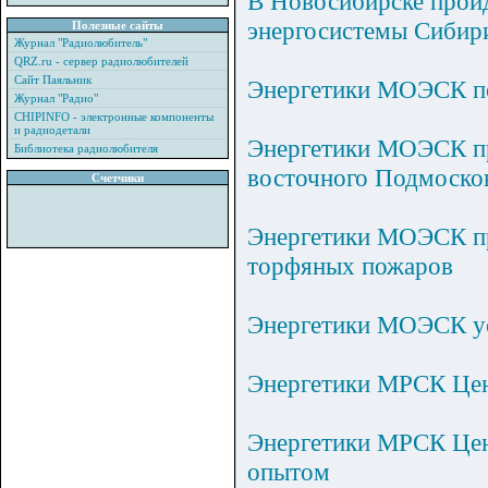
В Новосибирске пройд
энергосистемы Сибир
Полезные сайты
Журнал "Радиолюбитель"
QRZ.ru - сервер радиолюбителей
Сайт Паяльник
Энергетики МОЭСК пе
Журнал "Радио"
CHIPINFO - электронные компоненты
и радиодетали
Энергетики МОЭСК пр
Библиотека радиолюбителя
восточного Подмоско
Счетчики
Энергетики МОЭСК пр
торфяных пожаров
Энергетики МОЭСК у
Энергетики МРСК Цент
Энергетики МРСК Цен
опытом