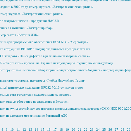
следний в 2009 году номер журнала «Электротехнический рынок»
номер журнала «Электротехнический рынок»
ог электротехнической продукции HAGER
чник от компании «Электронприбор»
мер газеты «Вестник ИЭК»
лений для программного обеспечения ЦОИ КТС «Энергомера»
ига сотрудника ВНИИР о полупроводниковых преобразователях
О.Г.Захарова «Поиск дефектов в релейно-контакторных схемах»
 «Энергоатом» провели на Украине международный турнир по мини-футболу
абот грунтово-химической лаборатории «Энергостройинвест-Холдинга» подтверждено фед
циалистов удостоены изоляторы «Глобал Инсулэйтор Групп»
ьный контроллер положения EPOS2 70/10 от maxon motor
ельные сети готовятся к пожароопасному периоду
юз» открыл сборочное производство в Беларуси
юз» получил сертификат соответствия системы менеджмента качества (СМК) ИСО 9001:20
оюз» продолжает модернизацию Ровенской АЭС
8
9
10
11
12
13
14
15
16
17
18
19
20
21
22
23
24
25
26
27
28
29