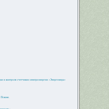
ки и контроля счетчиков электроэнергии «Энергомера»
 Пскове.
ленность»