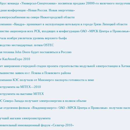
брус команда «Универсал-Спецтехники» посвятила продаже 20000-го вилочного погрузчи
ная конференция «Новая Россия. Новая энергетика»
электроснабжения на севере Нижегородской области
омпании «Квадра» принимает в эксплуатацию котельную в городе Грязи Липецкой области
нство акционеров всех РСК, входящих в конфигурацию ОАО «МРСК Центра и Приволжья»,
чала ноября увеличила уровень верхнего бьефа
водство нестандартных лотков OSTEC
я техника John Deere будет поставляться в Россию
не KazAtomExpo 2010
ает завершения очередной стадии проекта строительства модульной электростанции в Хачма
ьшинство заявок из г. Пскова и Псковского района
омпании КЭС получили от Минэнерго паспорта готовности к зиме
инструмента на MITEX—2010
нструмента на выставке MITEX
С Северо-Запада получают электроэнергию в полном объеме
ые отделения филиала «Владимирэнерго» ОАО «МРСК Центра и Приволжья» получили паспор
 лучший магазин электроинструмента
зовательный инновационный форум «Селигер-2010»