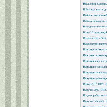
Ввод линии Сызрань
В Вологде идет под
Выбран генеральный
Выбран подрядчик н
Выходит из печати 
Более 20 подстанци
Выключатели «Кпро»
Выключатели нагрузк
Выполнен монтаж об
Выполнен монтаж тр
Выполнена расчистк
Выполнено технолог
Выпущена новая мод
Выпущена новая вер
Выпуск СТК НПФ «
Выручка ОАО «МРСК 
Ведутся работы по 
Выручка Schneider E
Вышел четвертый но