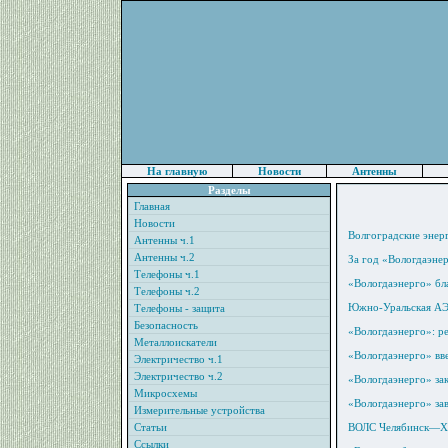
На главную
Новости
Антенны
Разделы
Главная
Новости
Волгоградские энер
Антенны ч.1
Антенны ч.2
За год «Вологдаэнер
Телефоны ч.1
«Вологдаэнерго» бл
Телефоны ч.2
Южно-Уральская АЭС
Телефоны - защита
Безопасность
«Вологдаэнерго»: р
Металлоискатели
«Вологдаэнерго» вв
Электричество ч.1
Электричество ч.2
«Вологдаэнерго» за
Микросхемы
«Вологдаэнерго» за
Измерительные устройства
Статьи
ВОЛС Челябинск—Ха
Ссылки