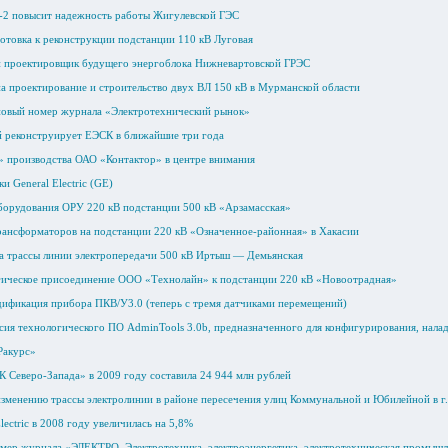
-2 повысит надежность работы Жигулевской ГЭС
готовка к реконструкции подстанции 110 кВ Луговая
 проектировщик будущего энергоблока Нижневартовской ГРЭС
а проектирование и строительство двух ВЛ 150 кВ в Мурманской области
новый номер журнала «Электротехнический рынок»
й реконструирует ЕЭСК в ближайшие три года
 производства ОАО «Контактор» в центре внимания
и General Electric (GE)
орудования ОРУ 220 кВ подстанции 500 кВ «Арзамасская»
ансформаторов на подстанции 220 кВ «Означенное-районная» в Хакасии
а трассы линии электропередачи 500 кВ Иртыш — Демьянская
ическое присоединение ООО «Технолайн» к подстанции 220 кВ «Новоотрадная»
ификация прибора ПКВ/У3.0 (теперь с тремя датчиками перемещений)
сия технологического ПО AdminTools 3.0b, предназначенного для конфигурирования, налад
Ракурс»
Северо-Запада» в 2009 году составила 24 944 млн рублей
изменению трассы электролинии в районе пересечения улиц Коммунальной и Юбилейной в г.
lectric в 2008 году увеличилась на 5,8%
мер журнала «ЭЛЕКТРО. Электротехника, электроэнергетика, электротехническая промыш