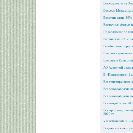
Восхождение на Эль
Восьмая Международ
Восстановлено 80% 
Восточный филиал к
Подавляющее больши
Воткинская ГЭС с на
Возобновлено произ
Впервые строительна
Впервые в Казахста
АО Azerenerji ожид
В «Псковэнерго» бол
Все генерирующие к
Все многообразие 
Все многообразие и
Все потребители МЭ
Все производственн
2009 гг
Vseinstrumenti.ru –
Всероссийский обра