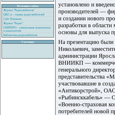
установлено и введен
Полезные сайты
производителей — фир
Журнал "Радиолюбитель"
QRZ.ru - сервер радиолюбителей
и создании нового пр
Сайт Паяльник
Журнал "Радио"
разработки в области
CHIPINFO - электронные компоненты
основы для выпуска п
и радиодетали
Библиотека радиолюбителя
На презентацию были 
Счетчики
Николаевич, заместит
администрации Яросла
ВНИИКП — коммерческ
генерального директ
представительства «M
участвовавшие в соз
«Антикорстрой», ОАО
«Рыбинсккабель» — О
«Военно-страховая ко
потребителей новой п