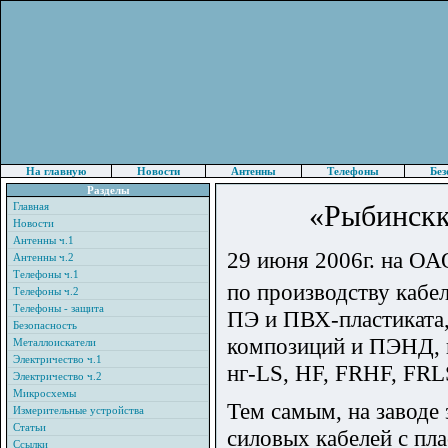
На главную
Новости
Антенны
Телефоны
Без
Разделы
«Рыбинскка
Главная
Новости
Антенны ч.1
29 июня 2006г. на ОА
Антенны ч.2
Телефоны ч.1
по производству кабе
Телефоны ч.2
Телефоны - защита
ПЭ и ПВХ-пластиката,
Безопасность
композиций и ПЭНД, в
Металлоискатели
Электричество ч.1
нг-LS, HF, FRHF, FRL
Электричество ч.2
Микросхемы
Тем самым, на заводе
Измерительные устройства
Статьи
силовых кабелей с пла
Ссылки