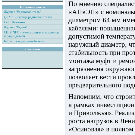
По мнению специалист
Полезные сайты
«АПвЭП» с номиналь
Журнал "Радиолюбитель"
QRZ.ru - сервер радиолюбителей
диаметром 64 мм име
Сайт Паяльник
кабелями: повышенная
Журнал "Радио"
CHIPINFO - электронные компоненты
допустимой температу
и радиодетали
Библиотека радиолюбителя
наружный диаметр, чт
Счетчики
стабильность при про
монтажа муфт и ремонт
загрязнения окружающ
позволяет вести прокл
предварительного под
Напомним, что строит
в рамках инвестицио
и Приволжья». Реализ
роста нагрузок в Лен
«Осиновая» в полном 