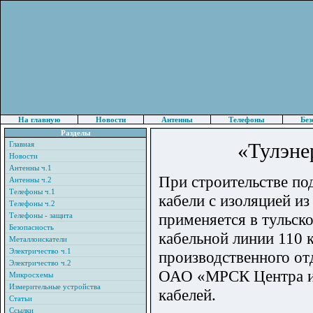
На главную
Новости
Антенны
Телефоны
Без
Разделы
«Тулэне
Главная
Новости
Антенны ч.1
При строительстве по
Антенны ч.2
Телефоны ч.1
кабели с изоляцией и
Телефоны ч.2
применяется в тульск
Телефоны - защита
Безопасность
кабельной линии 110 
Металлоискатели
Электричество ч.1
производственного от
Электричество ч.2
ОАО «МРСК Центра и 
Микросхемы
Измерительные устройства
кабелей.
Статьи
Ссылки