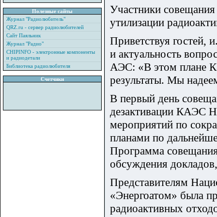
Участники совещания
Полезные сайты
Журнал "Радиолюбитель"
утилизации радиоакти
QRZ.ru - сервер радиолюбителей
Сайт Паяльник
Приветствуя гостей, 
Журнал "Радио"
и актуальность вопро
CHIPINFO - электронные компоненты
и радиодетали
АЭС: «В этом плане 
Библиотека радиолюбителя
результаты. Мы надее
Счетчики
В первый день совеща
дезактивации КАЭС Н
мероприятий по сокра
планами по дальнейше
Программа совещания
обсуждения докладов,
Представителям Наци
«Энергоатом» была пр
радиоактивных отход