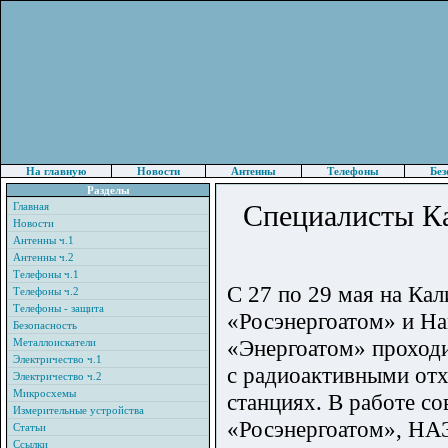
На главную
Новости
Антенны
Телефоны
Без
Разделы
Специалисты К
Главная
Новости
Антенны ч.1
Антенны ч.2
Телефоны ч.1
С 27 по 29 мая на Ка
Телефоны ч.2
Телефоны - защита
«Росэнергоатом» и Н
Безопасность
«Энергоатом» проходи
Металлоискатели
Электричество ч.1
с радиоактивными от
Электричество ч.2
Микросхемы
станциях. В работе с
Измерительные устройства
«Росэнергоатом», Н
Статьи
Ссылки