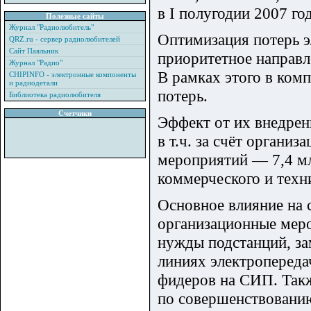
в I полугодии 2007 год
Полезные сайты
Журнал "Радиолюбитель"
Оптимизация потерь 
QRZ.ru - сервер радиолюбителей
Сайт Паяльник
приоритетное направл
Журнал "Радио"
В рамках этого в ком
CHIPINFO - электронные компоненты
и радиодетали
потерь.
Библиотека радиолюбителя
Счетчики
Эффект от их внедрен
в т.ч. за счёт орган
мероприятий ― 7,4 мл
коммерческого и техн
Основное влияние на 
организационные меро
нужды подстанций, за
линиях электроперед
фидеров на СИП. Такж
по совершенствованию