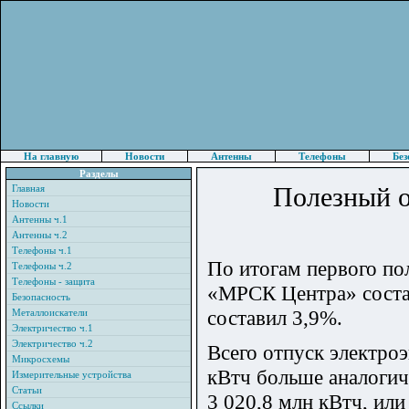
На главную
Новости
Антенны
Телефоны
Без
Разделы
Полезный о
Главная
Новости
Антенны ч.1
Антенны ч.2
Телефоны ч.1
По итогам первого по
Телефоны ч.2
Телефоны - защита
«МРСК Центра» состав
Безопасность
составил 3,9%.
Металлоискатели
Электричество ч.1
Электричество ч.2
Всего отпуск электроэ
Микросхемы
кВтч больше аналогич
Измерительные устройства
Статьи
3 020,8 млн кВтч, или
Ссылки