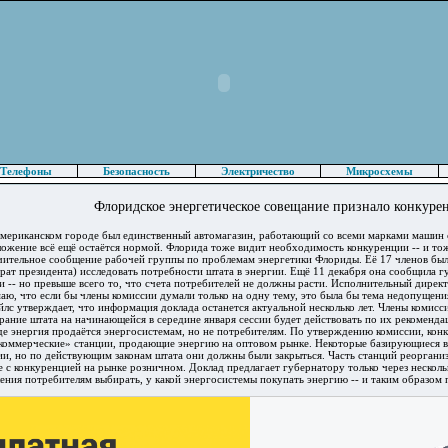
Телефоны
Безопасность
Электричество
Микросхемы
Флоридское энергетическое совещание признало конкуре
 американском городе был единственный автомагазин, работающий со всеми марками машин
ложение всё ещё остаётся нормой. Флорида тоже видит необходимость конкуренции -- и то
чительное сообщение рабочей группы по проблемам энергетики Флориды. Её 17 членов бы
брат президента) исследовать потребности штата в энергии. Ещё 11 декабря она сообщила г
 -- но превыше всего то, что счета потребителей не должны расти. Исполнительный директ
думаю, что если бы члены комиссии думали только на одну тему, это была бы тема недопущен
йлс утверждает, что информация доклада останется актуальной несколько лет. Члены комисс
брание штата на начинающейся в середине января сессии будет действовать по их рекоменд
де энергия продаётся энергосистемам, но не потребителям. По утверждению комиссии, конк
коммерческие» станции, продающие энергию на оптовом рынке. Некоторые базирующиеся вн
и, но по действующим законам штата они должны были закрыться. Часть станций реорганиз
 с конкуренцией на рынке розничном. Доклад предлагает губернатору только через несколь
ения потребителям выбирать, у какой энергосистемы покупать энергию -- и таким образом