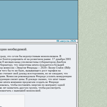
06 августа 2026
нцию необходимой.
 сразу, это сочли бы недопустимым монополизмом. В
же боится разрешить её на розничном рынке. 17 декабря 2001
ли 8 месяцев назад уполномочены губернатором Джебом
убернатору, что энергетика штата нуждается в большей
ор комиссии «Энергия Флориды -- 2020» Билли Стайлс (Billy
ия чего бы то ни было, вызывающего рост тарифов на
ии считают свой доклад всесторонним, но не ожидают, что
ациям. Комиссия рекомендовала Флориде усилить конкуренцию
уренция снизит цены. В докладе сказано, что штат также
е штата компании предлагали создать во Флориде
овалась, чтобы поставлять энергию по контракту одной
ко лет назначить другую группу, чтобы рассмотреть
 покончить с нынешней монополией.