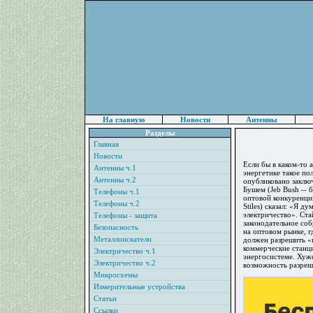
На главную
Новости
Антенны
Разделы
Главная
Новости
Если бы в каком-то
Антенны ч.1
энергетике такое по
Антенны ч.2
опубликовано заклю
Бушем (Jeb Bush -- 
Телефоны ч.1
оптовой конкуренции
Телефоны ч.2
Stiles) сказал: «Я 
электричество». Ста
Телефоны - защита
законодательное со
Безопасность
на оптовом рынке, г
Металлоискатели
должен разрешить «
коммерческие станци
Электричество ч.1
энергосистеме. Хуже
Электричество ч.2
возможность разреш
Микросхемы
Измерительные устройства
Статьи
Ссылки