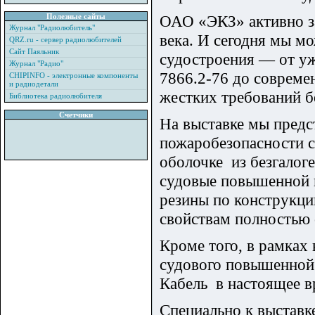
Полезные сайты
ОАО «ЭКЗ» активно за
Журнал "Радиолюбитель"
века. И сегодня мы м
QRZ.ru - сервер радиолюбителей
Сайт Паяльник
судостроения — от уж
Журнал "Радио"
7866.2-76 до совреме
CHIPINFO - электронные компоненты
и радиодетали
жестких требований б
Библиотека радиолюбителя
Счетчики
На выставке мы пред
пожаробезопасности с
оболочке из безгалог
судовые повышенной 
резины по конструкци
свойствам полностью
Кроме того, в рамках
судового повышенной 
Кабель в настоящее в
Специально к выставк