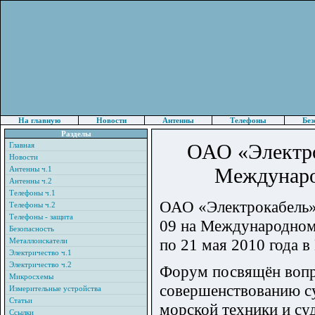
На главную
Новости
Антенны
Телефоны
Без
Разделы
ОАО «Электро
Главная
Новости
Междунаро
Антенны ч.1
Антенны ч.2
Телефоны ч.1
ОАО «Электрокабель» 
Телефоны ч.2
Телефоны - защита
09 на Международном
Безопасность
по 21 мая 2010 года в
Металлоискатели
Электричество ч.1
Электричество ч.2
Форум посвящён вопро
Микросхемы
совершенствованию су
Измерительные устройства
Статьи
морской техники и су
Ссылки