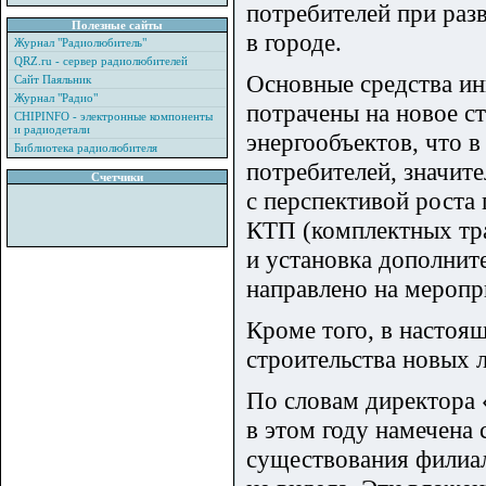
потребителей при раз
Полезные сайты
в городе.
Журнал "Радиолюбитель"
QRZ.ru - сервер радиолюбителей
Основные средства 
Сайт Паяльник
Журнал "Радио"
потрачены на новое с
CHIPINFO - электронные компоненты
и радиодетали
энергообъектов, что 
Библиотека радиолюбителя
потребителей, значите
Счетчики
с перспективой роста
КТП (комплектных тр
и установка дополнит
направлено на меропр
Кроме того, в настоя
строительства новых 
По словам директора
в этом году намечена
существования филиал