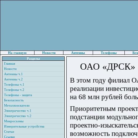
На главную
Новости
Антенны
Телефоны
Без
Разделы
ОАО «ДРСК» з
Главная
Новости
Антенны ч.1
В этом году филиал 
Антенны ч.2
Телефоны ч.1
реализации инвестици
Телефоны ч.2
на 68 млн рублей боль
Телефоны - защита
Безопасность
Металлоискатели
Приоритетным проект
Электричество ч.1
подстанции модульног
Электричество ч.2
Микросхемы
проектно-изыскательс
Измерительные устройства
возможность подключе
Статьи
Ссылки