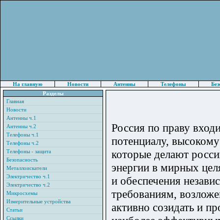
На главную
Новости
Антенны
Телефоны
Без
Разделы
Главная
Новости
Антенны ч.1
Россия по праву вход
Антенны ч.2
Телефоны ч.1
потенциалу, высокому
Телефоны ч.2
которые делают росси
Телефоны - защита
Безопасность
энергии в мирных цел
Металлоискатели
Электричество ч.1
и обеспечения незави
Электричество ч.2
требованиям, возлож
Микросхемы
Измерительные устройства
активно созидать и п
Статьи
Ссылки