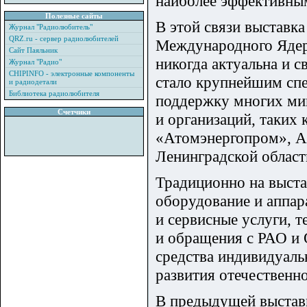
наиболее эффективны
Полезные сайты
В этой связи выставк
Журнал "Радиолюбитель"
QRZ.ru - сервер радиолюбителей
Международного Ядер
Сайт Паяльник
никогда актуальна и 
Журнал "Радио"
CHIPINFO - электронные компоненты
стало крупнейшим сп
и радиодетали
Библиотека радиолюбителя
поддержку многих мин
Счетчики
и организаций, таки
«Атомэнергопром», Ад
Ленинградской област
Традиционно на выста
оборудование и аппа
и сервисные услуги, 
и обращения с РАО и 
средства индивидуаль
развития отечествен
В предыдущей выставк