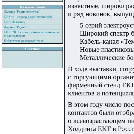
известные, широко ра
Полезные сайты
Журнал "Радиолюбитель"
и ряд новинок, выпущ
QRZ.ru - сервер радиолюбителей
Сайт Паяльник
5 серий электроу
Журнал "Радио"
Широкий спектр б
CHIPINFO - электронные компоненты
и радиодетали
Кабель-канал «Те
Библиотека радиолюбителя
Новые пластиковы
Счетчики
Металлические бо
В ходе выставки, сот
с торгующими организ
фирменный стенд EKF
клиентов и потенциал
В этом году число по
контактов были отобр
о всевозрастающем ин
Холдинга EKF в Росси