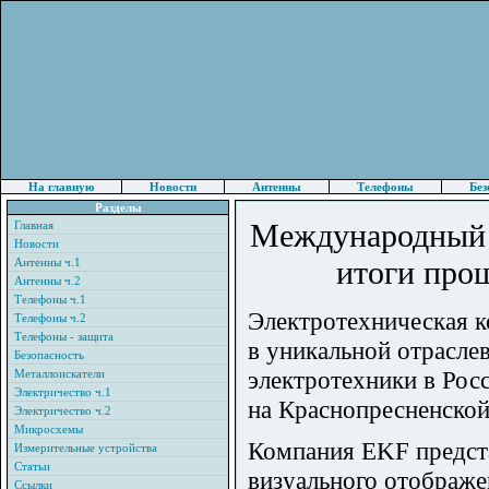
На главную
Новости
Антенны
Телефоны
Без
Разделы
Международный 
Главная
Новости
итоги про
Антенны ч.1
Антенны ч.2
Телефоны ч.1
Электротехническая к
Телефоны ч.2
Телефоны - защита
в уникальной отрасле
Безопасность
электротехники в Рос
Металлоискатели
Электричество ч.1
на Краснопресненской
Электричество ч.2
Микросхемы
Компания EKF предста
Измерительные устройства
Статьи
визуального отображе
Ссылки