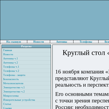
На главную
Новости
Антенны
Телефоны
Без
Разделы
Круглый стол 
Главная
Новости
Антенны ч.1
Антенны ч.2
Телефоны ч.1
16 ноября компания 
Телефоны ч.2
Телефоны - защита
представляют Круглы
Безопасность
реальность и перспек
Металлоискатели
Электричество ч.1
Электричество ч.2
Его основными темам
Микросхемы
с точки зрения персп
Измерительные устройства
Статьи
России; необходимост
Ссылки