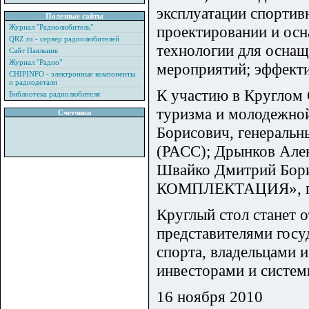
эксплуатации спортив
Полезные сайты
Журнал "Радиолюбитель"
проектировании и ос
QRZ.ru - сервер радиолюбителей
технологии для оснащ
Сайт Паяльник
Журнал "Радио"
мероприятий; эффекти
CHIPINFO - электронные компоненты
и радиодетали
К участию в Круглом 
Библиотека радиолюбителя
туризма и молодежно
Счетчики
Борисович, генеральн
(РАСС); Дрынков Але
Швайко Дмитрий Бори
КОМПЛЕКТАЦИЯ», пре
Круглый стол станет 
представителями госу
спорта, владельцами
инвесторами и систем
16 ноября 2010