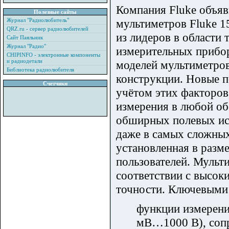
Компания Fluke объя
Полезные сайты
Журнал "Радиолюбитель"
мультиметров Fluke 1
QRZ.ru - сервер радиолюбителей
из лидеров в области
Сайт Паяльник
Журнал "Радио"
измерительных прибор
CHIPINFO - электронные компоненты
и радиодетали
моделей мультиметров
Библиотека радиолюбителя
конструкции. Новые п
Счетчики
учётом этих факторов
измерения в любой об
обширных полевых ис
даже в самых сложных
установленная в разм
пользователей. Мульт
соответствии с высок
точности. Ключевыми
функции измерени
мВ…1000 В), соп