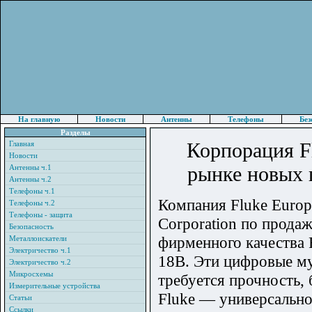
На главную
Новости
Антенны
Телефоны
Без
Разделы
Корпорация Fl
Главная
Новости
рынке новых 
Антенны ч.1
Антенны ч.2
Телефоны ч.1
Компания Fluke Europ
Телефоны ч.2
Телефоны - защита
Corporation по прода
Безопасность
фирменного качества 
Металлоискатели
Электричество ч.1
18В. Эти цифровые му
Электричество ч.2
Микросхемы
требуется прочность,
Измерительные устройства
Fluke — универсально
Статьи
Ссылки