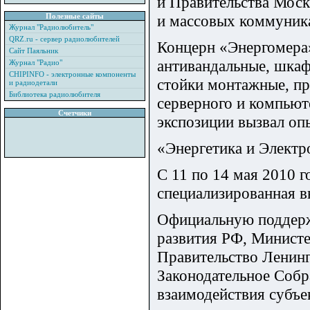
и Правительства Моск
Полезные сайты
и массовых коммуник
Журнал "Радиолюбитель"
QRZ.ru - сервер радиолюбителей
Концерн «Энергомера
Сайт Паяльник
антивандальные, шкаф
Журнал "Радио"
CHIPINFO - электронные компоненты
стойки монтажные, пр
и радиодетали
Библиотека радиолюбителя
серверного и компьют
Счетчики
экспозиции вызвал оп
«Энергетика и Электр
С 11 по 14 мая 2010 
специализированная в
Официальную поддерж
развития РФ, Министе
Правительство Ленинг
Законодательное Собр
взаимодействия субъе