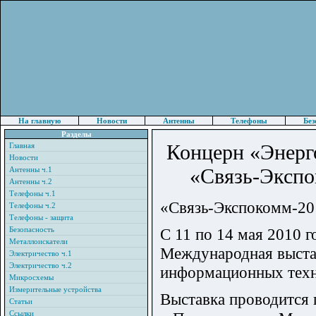
На главную
Новости
Антенны
Телефоны
Без
Разделы
Концерн «Энерго
Главная
Новости
«Связь-Экспо
Антенны ч.1
Антенны ч.2
Телефоны ч.1
«Связь-Экспокомм-20
Телефоны ч.2
Телефоны - защита
Безопасность
C 11 по 14 мая 2010 г
Металлоискатели
Международная выста
Электричество ч.1
Электричество ч.2
информационных техн
Микросхемы
Измерительные устройства
Выставка проводится
Статьи
Ссылки