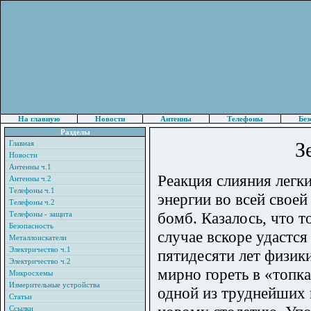
На главную
Новости
Антенны
Телефоны
Без
Разделы
З
Главная
Новости
Антенны ч.1
Реакция слияния легк
Антенны ч.2
Телефоны ч.1
энергии во всей свое
Телефоны ч.2
бомб. Казалось, что т
Телефоны - защита
Безопасность
случае вскоре удастся
Металлоискатели
Электричество ч.1
пятидесяти лет физик
Электричество ч.2
мирно гореть в «топка
Микросхемы
Измерительные устройства
одной из труднейших 
Статьи
Ссылки