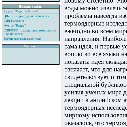
новому столетию. Упо
воды можно извлечь э
Полезные сайты
Журнал "Радиолюбитель"
проблемы навсегда из
QRZ.ru - сервер радиолюбителей
Сайт Паяльник
термоядерные исследо
Журнал "Радио"
ежегодно во всем мир
CHIPINFO - электронные компоненты
и радиодетали
направления. Наибол
Библиотека радиолюбителя
сама идея, и первые у
Счетчики
вошло во все языки н
показать: идея склады
означает, что для наг
свидетельствует о то
специальной бубликоо
усилия ученых мира д
лекции в английском 
термоядерных исследо
мирному использовани
оказалось, что термо