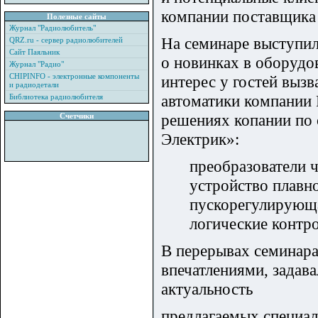
компании поставщика
Полезные сайты
Журнал "Радиолюбитель"
На семинаре выступил
QRZ.ru - сервер радиолюбителей
Сайт Паяльник
о новинках в оборудо
Журнал "Радио"
CHIPINFO - электронные компоненты
интерес у гостей выз
и радиодетали
автоматики компании 
Библиотека радиолюбителя
решениях копании по 
Счетчики
Электрик»:
преобразователи ч
устройство плавног
пускорегулирующа
логические контро
В перерывах семинара
впечатлениями, задав
актуальность
предлагаемых специа