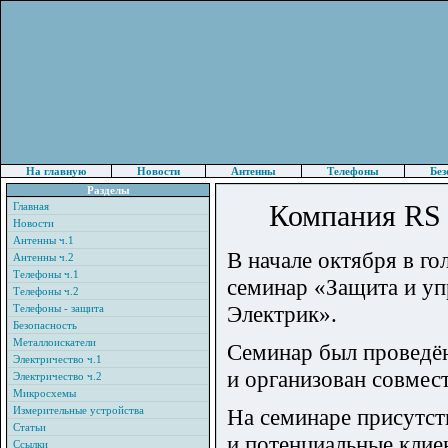
На главную
Новости
Антенны
Телефоны
Без
Разделы
Компания RS 
Главная
Новости
Антенны ч.1
В начале октября в г
Антенны ч.2
Телефоны ч.1
семинар «Защита и уп
Телефоны ч.2
Электрик».
Телефоны - защита
Безопасность
Металлоискатели
Семинар был проведён
Электричество ч.1
и организован совмес
Электричество ч.2
Микросхемы
Измерительные устройства
На семинаре присутст
Статьи
и потенциальные клие
Ссылки