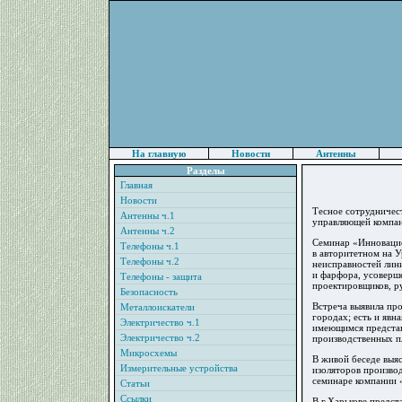
На главную
Новости
Антенны
Разделы
Главная
Новости
Тесное сотрудничес
Антенны ч.1
управляющей компан
Антенны ч.2
Семинар «Инновацио
Телефоны ч.1
в авторитетном на У
Телефоны ч.2
неисправностей лин
и фарфора, усоверш
Телефоны - защита
проектировщиков, р
Безопасность
Встреча выявила про
Металлоискатели
городах; есть и явн
Электричество ч.1
имеющимся представ
Электричество ч.2
производственных п
Микросхемы
В живой беседе выя
Измерительные устройства
изоляторов произво
семинаре компании 
Статьи
Ссылки
В г.Харькове предс