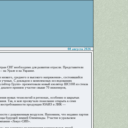
08 августа 2026
тран СНГ необходимо для развития отрасли. Представители
 на Урале и на Украине.
низкого, среднего и высокого напряжения», состоявшийся
и ученых. С докладом о комплексных исследованиях
улэйтор Групп» презентовали новый изолятор ШС10И из стекла
 диалоге приняло участие свыше 70 инженеров,
нения новых технологий в регионах, особенно в закрытых
ния. Так, в зале прозвучало пожелание открыть к семи
кой востребованности продукции ЮАИЗ и ЛИК —
тности с разряженным воздухом. Напомним, что недавно партия
лицы будущей зимней Олимпиады. Участие в уральском
омпания «Локус-СИП».
ины, где намечена модернизация национальных линий