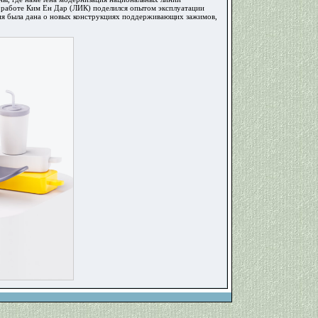
й работе Ким Ен Дар (ЛИК) поделился опытом эксплуатации
ия была дана о новых конструкциях поддерживающих зажимов,