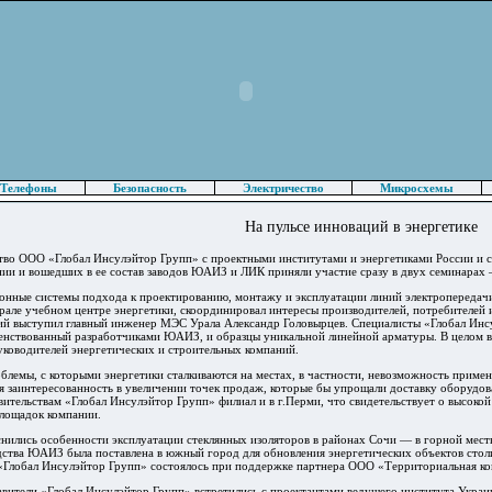
Телефоны
Безопасность
Электричество
Микросхемы
На пульсе инноваций в энергетике
тво ООО «Глобал Инсулэйтор Групп» с проектными институтами и энергетиками России и с
ии и вошедших в ее состав заводов ЮАИЗ и ЛИК приняли участие сразу в двух семинарах —
нные системы подхода к проектированию, монтажу и эксплуатации линий электропередачи 
рале учебном центре энергетики, скоординировал интересы производителей, потребителей 
ий выступил главный инженер МЭС Урала Александр Головырцев. Специалисты «Глобал Инс
енствованный разработчиками ЮАИЗ, и образцы уникальной линейной арматуры. В целом в
уководителей энергетических и строительных компаний.
блемы, с которыми энергетики сталкиваются на местах, в частности, невозможность приме
ая заинтересованность в увеличении точек продаж, которые бы упрощали доставку оборудова
ительствам «Глобал Инсулэйтор Групп» филиал и в г.Перми, что свидетельствует о высо
лощадок компании.
снились особенности эксплуатации стеклянных изоляторов в районах Сочи — в горной мес
дства ЮАИЗ была поставлена в южный город для обновления энергетических объектов сто
«Глобал Инсулэйтор Групп» состоялось при поддержке партнера ООО «Территориальная к
тавители «Глобал Инсулэйтор Групп» встретились с проектантами ведущего института Укра