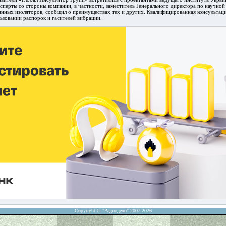
сперты со стороны компании, в частности, заместитель Генерального директора по научно
янных изоляторов, сообщил о преимуществах тех и других. Квалифицированная консультац
ьзовании распорок и гасителей вибрации.
Copyright © "Радиодело" 2007-2026