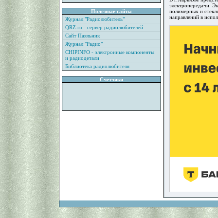
электропередачи. Эк
Полезные сайты
полимерных и стекл
направлений в испол
Журнал "Радиолюбитель"
QRZ.ru - сервер радиолюбителей
Сайт Паяльник
Журнал "Радио"
CHIPINFO - электронные компоненты
и радиодетали
Библиотека радиолюбителя
Счетчики