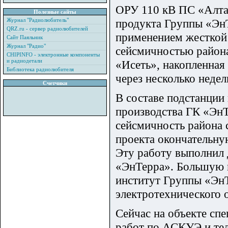
ОРУ 110 кВ ПС «Алтай
Полезные сайты
Журнал "Радиолюбитель"
продукта Группы «Эн
QRZ.ru - сервер радиолюбителей
применением жесткой 
Сайт Паяльник
Журнал "Радио"
сейсмичностью района
CHIPINFO - электронные компоненты
и радиодетали
«Исеть», накопленная
Библиотека радиолюбителя
через несколько недел
Счетчики
В составе подстанци
производства ГК «ЭнТ
сейсмичность района с
проекта окончательну
Эту работу выполнил 
«ЭнТерра». Большую 
институт Группы «ЭнТ
электротехнического 
Сейчас на объекте с
работ по АСКУЭ и тел