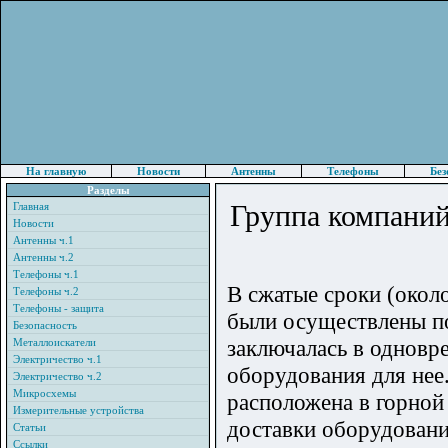
На главную
Новости
Антенны
Телефоны
Без
Разделы
Группа компаний
Главная
Новости
Антенны ч.1
Антенны ч.2
Телефоны ч.1
В сжатые сроки (окол
Телефоны ч.2
Телефоны - защита
были осуществлены по
Безопасность
заключалась в одновр
Металлоискатели
Электричество ч.1
оборудования для нее
Электричество ч.2
Микросхемы
расположена в горной
Измерительные устройства
доставки оборудовани
Статьи
Ссылки