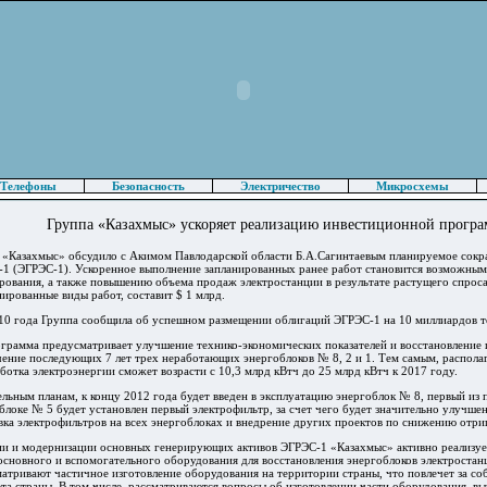
Телефоны
Безопасность
Электричество
Микросхемы
Группа «Казахмыс» ускоряет реализацию инвестиционной прогр
 «Казахмыс» обсудило с Акимом Павлодарской области Б.А.Сагинтаевым планируемое сок
-1 (ЭГРЭС-1). Ускоренное выполнение запланированных ранее работ становится возможны
рования, а также повышению объема продаж электростанции в результате растущего спрос
нированные виды работ, составит $ 1 млрд.
010 года Группа сообщила об успешном размещении облигаций ЭГРЭС-1 на 10 миллиардов те
грамма предусматривает улучшение технико-экономических показателей и восстановление 
ечение последующих 7 лет трех неработающих энергоблоков № 8, 2 и 1. Тем самым, распол
ботка электроэнергии сможет возрасти с 10,3 млрд кВтч до 25 млрд кВтч к 2017 году.
льным планам, к концу 2012 года будет введен в эксплуатацию энергоблок № 8, первый из 
блоке № 5 будет установлен первый электрофильтр, за счет чего будет значительно улучше
вка электрофильтров на всех энергоблоках и внедрение других проектов по снижению отр
ии и модернизации основных генерирующих активов ЭГРЭС-1 «Казахмыс» активно реализу
основного и вспомогательного оборудования для восстановления энергоблоков электростан
атривают частичное изготовление оборудования на территории страны, что повлечет за с
та страны. В том числе, рассматриваются вопросы об изготовлении части оборудования,