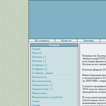
На главную
Новости
Антенны
Разделы
Главная
Новости
Руководство Группы
Антенны ч.1
Экибастузской ГРЭС
Антенны ч.2
источников финанси
Группы на все запла
Телефоны ч.1
Телефоны ч.2
В начале февраля 2
Телефоны - защита
Инвестиционная про
Безопасность
в эксплуатацию в т
до 4000 МВт, а выра
Металлоискатели
Электричество ч.1
Согласно предварите
Электричество ч.2
2010 года на энерго
предприятия устано
Микросхемы
Измерительные устройства
В ходе реконструкц
Значительная часть 
Статьи
компаниями предусм
Ссылки
и пополнение бюдже