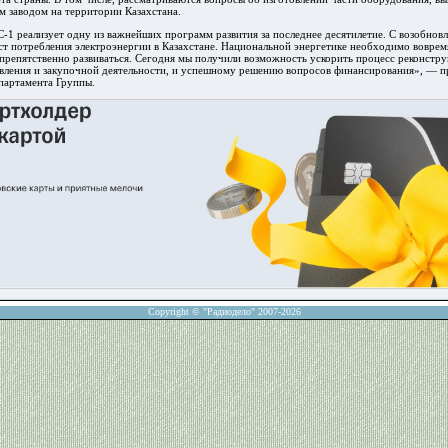
 заводом на территории Казахстана.
С-1 реализует одну из важнейших программ развития за последнее десятилетие. С возобнов
ост потребления электроэнергии в Казахстане. Национальной энергетике необходимо вовре
препятственно развиваться. Сегодня мы получили возможность ускорить процесс реконстру
вления и закупочной деятельности, и успешному решению вопросов финансирования», — 
партамента Группы.
Copyright © "Радиодело" 2007-2026