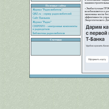
машиностроительным
Полезные сайты
«Экибастузская ГРЭ
Журнал "Радиолюбитель"
возобновляется и р
QRZ.ru - сервер радиолюбителей
экономика могла бес
эффективности упра
Сайт Паяльник
Энергетического Де
Журнал "Радио"
CHIPINFO - электронные компоненты
и радиодетали
Библиотека радиолюбителя
Счетчики