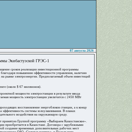
07 августа 2026
аммы Экибастузской ГРЭС-1
ращение сроков реализации инвестиционной программы
м благодаря повышению эффективности управления, наличию
а на рынке электроэнергии. Предполагаемый объем инвестиций
нге (около $ 67 миллионов).
проектной мощности электростанции в результате ввода
агаемая мощность электростанции увеличится с 2450 МВт
проходящих восстановление энергоблоков станции, а к концу
на эффективность системы золоулавливания. В планах
ицательного воздействия на окружающую среду.
ет принятую Группой программу «Выбираем Казахстанское».
ции приобретается в Казахстане. Договора с зарубежными
обой создание временных дополнительных рабочих мест
 выпускаемого ОАО «Силовые машины» и Подольским