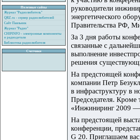
руководители инжини
Полезные сайты
Журнал "Радиолюбитель"
энергетического обор
QRZ.ru - сервер радиолюбителей
Сайт Паяльник
Правительства РФ, М
Журнал "Радио"
CHIPINFO - электронные компоненты
За 3 дня работы конф
и радиодетали
Библиотека радиолюбителя
связанные с дальнейш
Счетчики
выполнение инвестпр
решения существующ
На предстоящей конфе
компании Петр Безукл
в инфраструктуру в н
Председателя. Кроме 
«Инжиниринг 2009 — 
На предстоящей выста
конференции, предста
G 20. Приглашаем вас