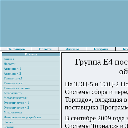
На главную
Новости
Антенны
Телефоны
Без
Разделы
Группа Е4 по
Главная
Новости
об
Антенны ч.1
Антенны ч.2
Телефоны ч.1
На ТЭЦ-5 и ТЭЦ-2 Но
Телефоны ч.2
Телефоны - защита
Системы сбора и пер
Безопасность
Торнадо», входящая в 
Металлоискатели
Электричество ч.1
поставщика Программ
Электричество ч.2
Микросхемы
В сентябре 2009 года
Измерительные устройства
Статьи
Системы Торнадо» и 
Ссылки