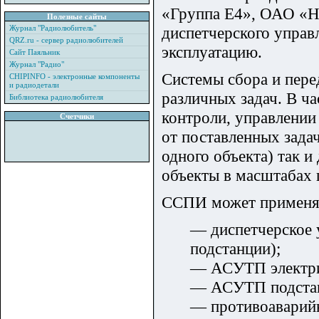
«Группа Е4», ОАО «Н
Полезные сайты
Журнал "Радиолюбитель"
диспетчерского упра
QRZ.ru - сервер радиолюбителей
эксплуатацию.
Сайт Паяльник
Журнал "Радио"
Системы сбора и пер
CHIPINFO - электронные компоненты
и радиодетали
различных задач. В ча
Библиотека радиолюбителя
контроли, управлени
Счетчики
от поставленных зада
одного объекта) так 
объекты в масштабах 
ССПИ может применят
— диспетчерское 
подстанции);
— АСУТП электрич
— АСУТП подста
— противоаварийн