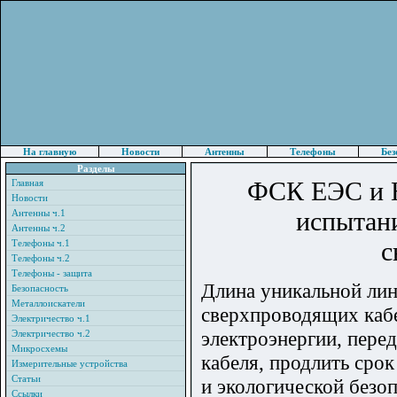
На главную
Новости
Антенны
Телефоны
Без
Разделы
ФСК ЕЭС и Н
Главная
Новости
испытан
Антенны ч.1
Антенны ч.2
с
Телефоны ч.1
Телефоны ч.2
Телефоны - защита
Длина уникальной ли
Безопасность
Металлоискатели
сверхпроводящих кабе
Электричество ч.1
электроэнергии, пере
Электричество ч.2
Микросхемы
кабеля, продлить сро
Измерительные устройства
Статьи
и экологической безо
Ссылки