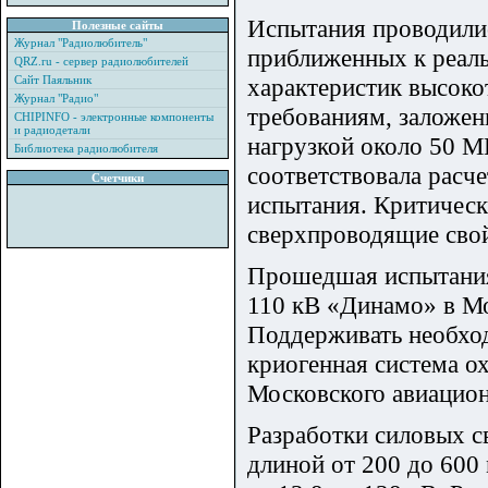
Испытания проводилис
Полезные сайты
Журнал "Радиолюбитель"
приближенных к реаль
QRZ.ru - сервер радиолюбителей
Сайт Паяльник
характеристик высок
Журнал "Радио"
требованиям, заложен
CHIPINFO - электронные компоненты
и радиодетали
нагрузкой около 50 М
Библиотека радиолюбителя
соответствовала расч
Счетчики
испытания. Критическ
сверхпроводящие свой
Прошедшая испытания
110 кВ «Динамо» в Мо
Поддерживать необхо
криогенная система о
Московского авиацион
Разработки силовых с
длиной от 200 до 600