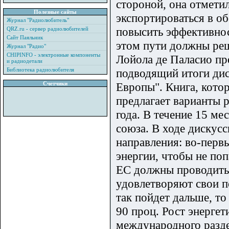
стороной, она отмети
Полезные сайты
экспортироваться в о
Журнал "Радиолюбитель"
повысить эффективнос
QRZ.ru - сервер радиолюбителей
Сайт Паяльник
этом пути должны реш
Журнал "Радио"
CHIPINFO - электронные компоненты
Лойола де Паласио пр
и радиодетали
Библиотека радиолюбителя
подводящий итоги дис
Счетчики
Европы". Книга, кото
предлагает варианты 
года. В течение 15 м
союза. В ходе дискусс
направления: во-перв
энергии, чтобы не поп
ЕС должны проводить 
удовлетворяют свои по
так пойдет дальше, то
90 проц. Рост энерге
международного разде