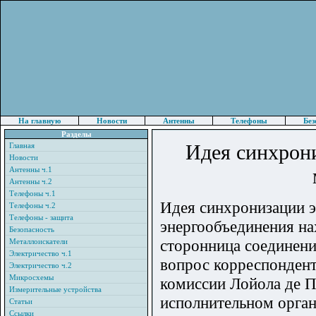
На главную
Новости
Антенны
Телефоны
Без
Разделы
Идея синхрони
Главная
Новости
Антенны ч.1
Антенны ч.2
Телефоны ч.1
Идея синхронизации э
Телефоны ч.2
Телефоны - защита
энергообъединения на
Безопасность
сторонница соединения
Металлоискатели
Электричество ч.1
вопрос корреспондент
Электричество ч.2
Микросхемы
комиссии Лойола де П
Измерительные устройства
исполнительном орган
Статьи
Ссылки