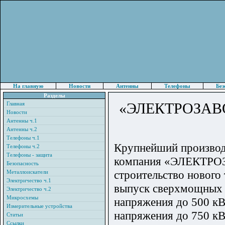
На главную
Новости
Антенны
Телефоны
Без
Разделы
«ЭЛЕКТРОЗАВОД
Главная
Новости
Антенны ч.1
Антенны ч.2
Телефоны ч.1
Крупнейший производ
Телефоны ч.2
Телефоны - защита
компания «ЭЛЕКТРОЗА
Безопасность
строительство нового
Металлоискатели
Электричество ч.1
выпуск сверхмощных 
Электричество ч.2
Микросхемы
напряжения до 500 к
Измерительные устройства
напряжения до 750 кВ
Статьи
Ссылки