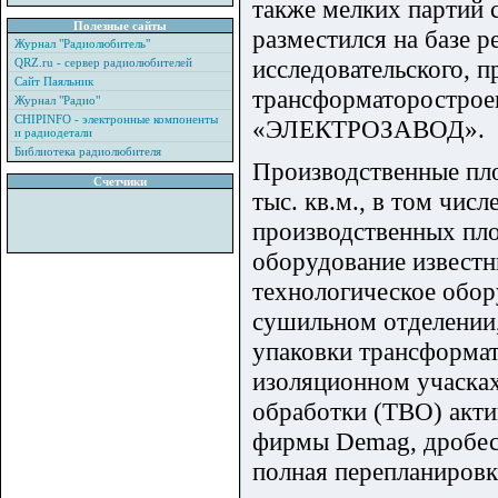
также мелких партий 
Полезные сайты
разместился на базе 
Журнал "Радиолюбитель"
исследовательского, 
QRZ.ru - сервер радиолюбителей
Сайт Паяльник
трансформаторострое
Журнал "Радио"
CHIPINFO - электронные компоненты
«ЭЛЕКТРОЗАВОД».
и радиодетали
Библиотека радиолюбителя
Производственные п
Счетчики
тыс. кв.м., в том чис
производственных пло
оборудование известн
технологическое обор
сушильном отделении, 
упаковки трансформат
изоляционном учаска
обработки (ТВО) акти
фирмы Demag, дробест
полная перепланировк