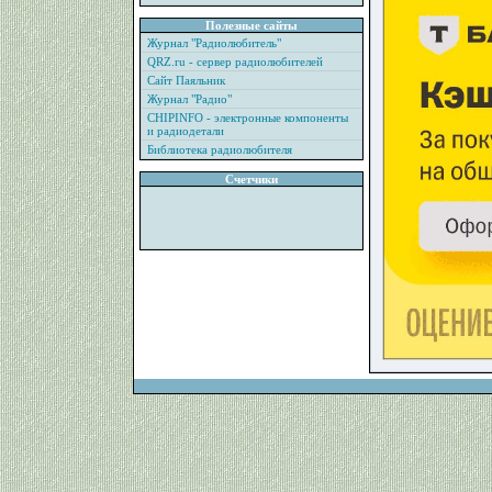
Полезные сайты
Журнал "Радиолюбитель"
QRZ.ru - сервер радиолюбителей
Сайт Паяльник
Журнал "Радио"
CHIPINFO - электронные компоненты
и радиодетали
Библиотека радиолюбителя
Счетчики