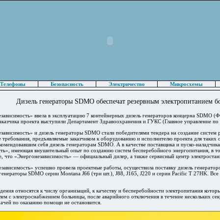
Телефоны
Безопасность
Электричество
Микросхемы
Дизель генераторы SDMO обеспечат резервным электропитанием 
зависимость» ввела в эксплуатацию 7 контейнерных дизель генераторов концерна SDMO (
заказчика проекта выступили Департамент Здравоохранения и ГУКС (Главное управление по 
зависимость» и дизель генераторы SDMO стали победителями тендера на создание систем 
 требования, предъявляемые заказчиком к оборудованию и исполнителю проекта для таких 
комендовавшим себя дизель генераторам SDMO. А в качестве поставщика и пуско-наладчика
ть», имеющая внушительный опыт по созданию систем бесперебойного энергопитания, в то
е, что «Энергонезависимость» — официальный дилер, а также сервисный центр электрост
зависимость» успешно провела проектные работы, осуществила поставку дизель генераторо
генераторы SDMO серии Montana J66 (три шт.), J88, J165, J220 и серии Pacific T 27HK. В
ения относятся к числу организаций, к качеству и бесперебойности электропитания котор
ем с электроснабжением больницы, после аварийного отключения в течение нескольких сек
рачей по оказанию помощи не остановится.