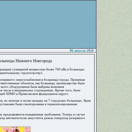
06 августа 2026
больницы Нижнего Новгорода
Франция) суммарной мощностью более 700 кВа в больницах
капитальному строительству).
резервного энергоснабжения в больницы города. Принимая
ответственных объектов, как больницы, преимущество было
 всего оборудования была выбрана компания
м числе в медицинских учреждениях. Кроме того, было
анций SDMO в Приволжском федеральном округе.
в, их монтаж и пуско-наладку на 7 городских больницах. Были
се установки были смонтированы в термоизолированные
ых предъявляются повышенные требования. Теперь в случае
унд автоматически запустится дизель генератор резервного