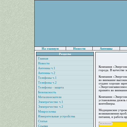
На главную
Новости
Антенны
Разделы
Главная
Новости
Компания «Энергоне
Антенны ч.1
города. В качестве 
Антенны ч.2
Компания «Энергоне
Телефоны ч.1
во внимание высокие
Телефоны ч.2
отдано хорошо заре
«Энергонезависимос
Телефоны - защита
принято во внимани
Безопасность
Компании «Энергоне
Металлоискатели
установлены дизель 
Электричество ч.1
контейнеры.
Электричество ч.2
Медицинские учрежд
Микросхемы
возникновения пробл
Измерительные устройства
питания, и работа в
Статьи
Ссылки