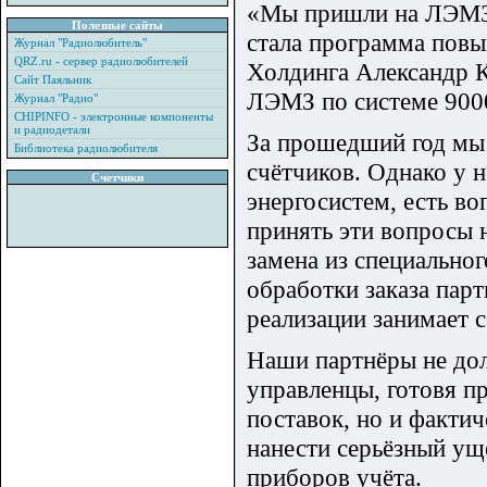
«Мы пришли на ЛЭМЗ п
Полезные сайты
стала программа повы
Журнал "Радиолюбитель"
QRZ.ru - сервер радиолюбителей
Холдинга Александр К
Сайт Паяльник
ЛЭМЗ по системе 900
Журнал "Радио"
CHIPINFO - электронные компоненты
и радиодетали
За прошедший год мы 
Библиотека радиолюбителя
счётчиков. Однако у н
Счетчики
энергосистем, есть в
принять эти вопросы 
замена из специально
обработки заказа парт
реализации занимает с
Наши партнёры не до
управленцы, готовя пр
поставок, но и фактич
нанести серьёзный ущ
приборов учёта.