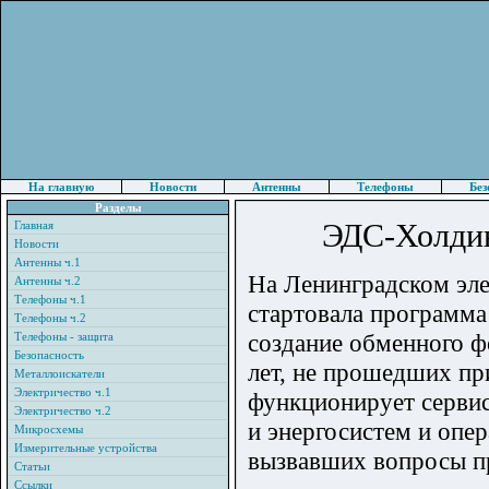
На главную
Новости
Антенны
Телефоны
Без
Разделы
ЭДС-Холдин
Главная
Новости
Антенны ч.1
На Ленинградском эле
Антенны ч.2
Телефоны ч.1
стартовала программа
Телефоны ч.2
создание обменного ф
Телефоны - защита
Безопасность
лет, не прошедших пр
Металлоискатели
Электричество ч.1
функционирует сервис
Электричество ч.2
и энергосистем и опе
Микросхемы
Измерительные устройства
вызвавших вопросы п
Статьи
Ссылки