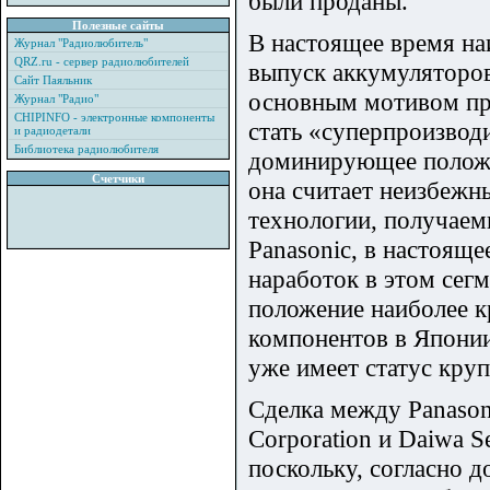
были проданы.
Полезные сайты
В настоящее время на
Журнал "Радиолюбитель"
QRZ.ru - сервер радиолюбителей
выпуск аккумуляторо
Сайт Паяльник
основным мотивом пре
Журнал "Радио"
CHIPINFO - электронные компоненты
стать «суперпроизвод
и радиодетали
Библиотека радиолюбителя
доминирующее положен
Счетчики
она считает неизбежн
технологии, получаем
Panasonic, в настоящ
наработок в этом сегм
положение наиболее к
компонентов в Японии
уже имеет статус кру
Сделка между Panason
Corporation и Daiwa S
поскольку, согласно д