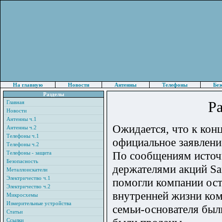
На главную
Новости
Антенны
Телефоны
Без
Разделы
Pa
Главная
Новости
Антенны ч.1
Ожидается, что к кон
Антенны ч.2
Телефоны ч.1
официальное заявлени
Телефоны ч.2
По сообщениям источн
Телефоны - защита
Безопасность
держателями акций Sa
Металлоискатели
Электричество ч.1
помогли компании оста
Электричество ч.2
внутренней жизни ком
Микросхемы
Измерительные устройства
семьи-основателя был
Статьи
Ссылки