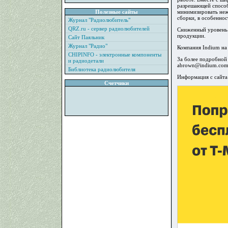
разрешающей способ
Полезные сайты
минимизировать неж
сборки, в особенно
Журнал "Радиолюбитель"
QRZ.ru - сервер радиолюбителей
Сниженный уровень 
продукции.
Сайт Паяльник
Журнал "Радио"
Компания Indium на 
CHIPINFO - электронные компоненты
За более подробной 
и радиодетали
abrown@indium.com
Библиотека радиолюбителя
Информация с сайта
Счетчики