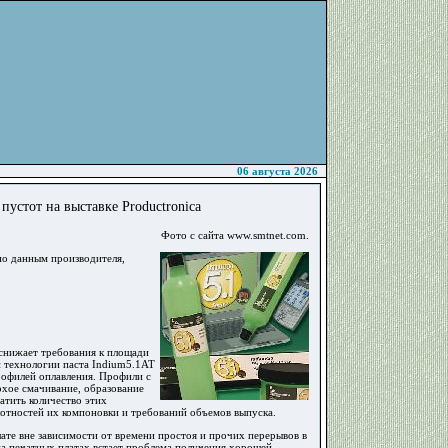
06 августа 2026
пустот на выставке Productronica
Фото с сайта www.smtnet.com.
по данным производителя,
снижает требования к площади
й технологии паста Indium5.1AT
рофилей оплавления. Профили с
охое смачивание, образование
атить количество этих
лотностей их компоновки и требований объемов выпуска.
ате вне зависимости от времени простоя и прочих перерывов в
а печатных платах встает проблема получения хорошей