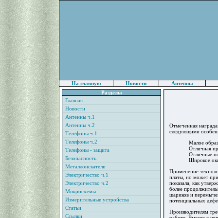
На главную
Новости
Антенны
Разделы
Главная
Новости
Антенны ч.1
Антенны ч.2
Отмеченная награда
следующими особен
Телефоны ч.1
Телефоны ч.2
Малое образ
Отличная пр
Телефоны - защита
Отличные по
Безопасность
Широкое окн
Металлоискатели
Применение техноло
Электричество ч.1
платы, но может пр
Электричество ч.2
показала, как утвер
более продолжитель
Микросхемы
шариков и перемыче
Измерительные устройства
потенциальных дефек
Статьи
Производителям треб
Ссылки
работе. Вместе с ш