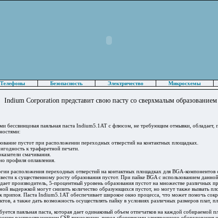
Телефоны
Безопасность
Электричество
Микросхемы
Indium Corporation представит свою пасту со сверхмалым образованием 
ми бессвинцовая паяльная паста Indium5.1AT с флюсом, не требующим отмывки, обладает, 
ностями:
ование пустот при расположении переходных отверстий на контактных площадках.
игодность к трафаретной печати.
казатели смачивания.
о профиля оплавления.
гии расположения переходных отверстий на контактных площадках для BGA-компонентов 
ивести к существенному росту образования пустот. При пайке BGA с использованием данно
ждает производитель, 5-процентный уровень образования пустот на множестве различных п
ной выдержкой могут снизить количество образующихся пустот, но могут также вызвать пл
к припоя. Паста Indium5.1AT обеспечивает широкое окно процесса, что может помочь сокр
тов, а также дать возможность осуществлять пайку в условиях различных размеров плат, п
уется паяльная паста, которая дает одинаковый объем отпечатков на каждой собираемой пл
ироким распространением CSP-технологии, перед сборщиками электронного оборудования н