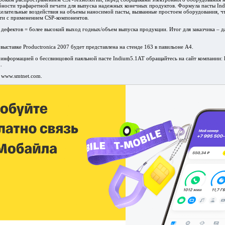
ности трафаретной печати для выпуска надежных конечных продуктов. Формула пасты Ind
елательные воздействия на объемы наносимой пасты, вызванные простоем оборудования, чт
сти с применением CSP-компонентов.
дефектов = более высокий выход годных/объем выпуска продукции. Итог для заказчика – д
выставке Productronica 2007 будет представлена на стенде 163 в павильоне A4.
информацией о бессвинцовой паяльной пасте Indium5.1AT обращайтесь на сайт компании: h
.
 www.smtnet.com.