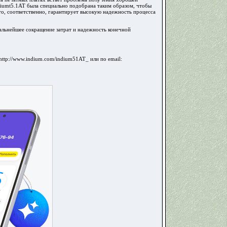
iumt5.1AT была специально подобрана таким образом, чтобы
о, соответственно, гарантирует высокую надежность процесса
альнейшее сокращение затрат и надежность конечной
ttp://www.indium.com/indium51AT_ или по email: