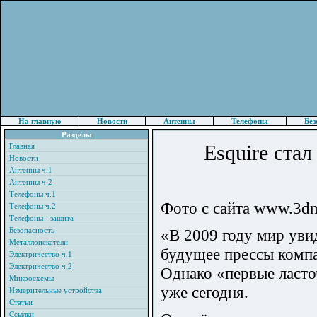
На главную
Новости
Антенны
Телефоны
Без
Разделы
Esquire ста
Главная
Новости
Антенны ч.1
Антенны ч.2
Телефоны ч.1
Фото с сайта www.3dn
Телефоны ч.2
Телефоны - защита
Безопасность
«В 2009 году мир увид
Металлоискатели
будущее прессы компа
Электричество ч.1
Электричество ч.2
Однако «первые ласто
Микросхемы
уже сегодня.
Измерительные устройства
Статьи
Ссылки