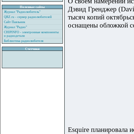
О своём намерении ис
Полезные сайты
Дэвид Гренджер (David
Журнал "Радиолюбитель"
тысяч копий октябрьс
QRZ.ru - сервер радиолюбителей
Сайт Паяльник
оснащены обложкой со
Журнал "Радио"
CHIPINFO - электронные компоненты
и радиодетали
Библиотека радиолюбителя
Счетчики
Esquire планировала и