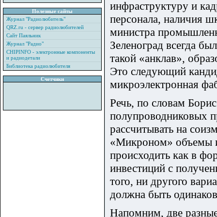
инфраструктуру и кад
Полезные сайты
персонала, наличия ш
Журнал "Радиолюбитель"
QRZ.ru - сервер радиолюбителей
министра промышленно
Сайт Паяльник
Зеленоград всегда был
Журнал "Радио"
CHIPINFO - электронные компоненты
такой «анклав», образ
и радиодетали
Библиотека радиолюбителя
Это следующий кандида
Счетчики
микроэлектронная фаб
Речь, по словам Бори
полупроводниковых п
рассчитывать на соиз
«Микроном» объемы и
происходить как в фо
инвестиций с получен
того, ни другого вари
должна быть одинаков
Напомним, две разны