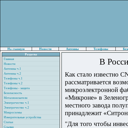
На главную
Новости
Антенны
Телефоны
Без
Разделы
В Росси
Главная
Новости
Антенны ч.1
Как стало известно C
Антенны ч.2
Телефоны ч.1
рассматривается возм
Телефоны ч.2
микроэлектронной фаб
Телефоны - защита
Безопасность
«Микроне» в Зеленогр
Металлоискатели
Электричество ч.1
местного завода полу
Электричество ч.2
принадлежит «Ситрон
Микросхемы
Измерительные устройства
"Для того чтобы инве
Статьи
Ссылки