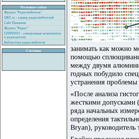
Полезные сайты
Журнал "Радиолюбитель"
QRZ.ru - сервер радиолюбителей
Сайт Паяльник
Журнал "Радио"
CHIPINFO - электронные компоненты
и радиодетали
Библиотека радиолюбителя
занимать как можно ме
Счетчики
помощью сплющивания
между двумя алюмини
годных побудило спец
устранения проблемы 
«После анализа гисто
жесткими допусками (
ряда начальных измер
определения тактильн
Bryan), руководитель 