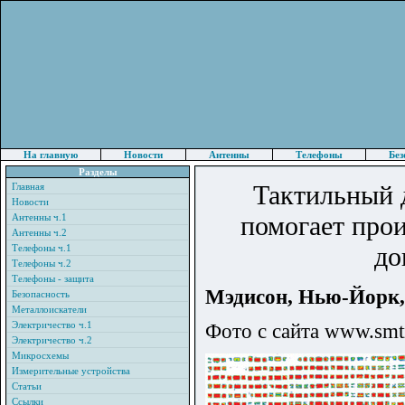
На главную
Новости
Антенны
Телефоны
Без
Разделы
Тактильный д
Главная
Новости
помогает про
Антенны ч.1
Антенны ч.2
до
Телефоны ч.1
Телефоны ч.2
Телефоны - защита
Мэдисон, Нью-Йорк
Безопасность
Металлоискатели
Электричество ч.1
Фото с сайта www.smt
Электричество ч.2
Микросхемы
Измерительные устройства
Статьи
Ссылки