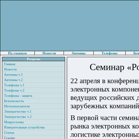
На главную
Новости
Антенны
Телефоны
Без
Разделы
Семинар «Р
Главная
Новости
Антенны ч.1
22 апреля в конферен
Антенны ч.2
Телефоны ч.1
электронных компонен
Телефоны ч.2
ведущих российских 
Телефоны - защита
Безопасность
зарубежных компаний 
Металлоискатели
Электричество ч.1
В первой части семин
Электричество ч.2
Микросхемы
рынка электронных ко
Измерительные устройства
логистике электронны
Статьи
Ссылки