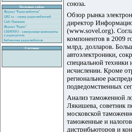
союза.
Полезные сайты
Журнал "Радиолюбитель"
Обзор рынка электрон
QRZ.ru - сервер радиолюбителей
директор Информацио
Сайт Паяльник
Журнал "Радио"
(www.sovel.org). Сог
CHIPINFO - электронные компоненты
и радиодетали
компонентов в 2009 г
Библиотека радиолюбителя
млрд. долларов. Боль
Счетчики
автоэлектроники, сок
специальной техники 
исчислении. Кроме от
региональное распред
подведомственных сег
Анализ таможенной ло
Лякишева, советник п
московской таможенно
таможенные и налогов
дистрибьюторов и кон