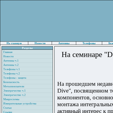
На главную
Новости
Антенны
Телефоны
Без
Разделы
На семинаре "D
Главная
Новости
Антенны ч.1
Антенны ч.2
Телефоны ч.1
Телефоны ч.2
Телефоны - защита
Безопасность
На прошедшем недавно
Металлоискатели
Dive", посвященном 
Электричество ч.1
Электричество ч.2
компонентов, основн
Микросхемы
монтажа интегральны
Измерительные устройства
Статьи
активный интерес к п
Ссылки