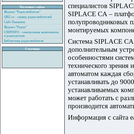
специалистов SIPLAC
Полезные сайты
Журнал "Радиолюбитель"
SIPLACE CA – платфо
QRZ.ru - сервер радиолюбителей
полупроводниковых пл
Сайт Паяльник
Журнал "Радио"
монтируемых компоне
CHIPINFO - электронные компоненты
и радиодетали
Система SIPLACE CA 
Библиотека радиолюбителя
дополнительным устр
Счетчики
особенностями систем
технического зрения 
автоматом каждая сбо
устанавливать до 9000
устанавливаемых комп
может работать с раз
производится автомат
Информация с сайта ea