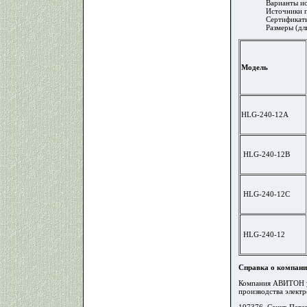
Варианты ис
Источники п
Сертификат
Размеры (д
Модель
HLG-240-12A
HLG-240-12B
HLG-240-12C
HLG-240-12
Справка о компани
Компания АВИТОН ус
производства элект