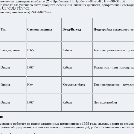
полнения приведены в таблице (□ = Пробел или H; Пробел - ~90-264В; H - ~90-305В),
одходят для уличного светодиодного освещения, внешних дисплеев, декоративной светоди
ы UL/ CUL/ TÜV/ CE,
лина×ширина×высота) 244×68×39мм.
Тип
Степень защиты
Вход/Выход
Подстройка выходного то
Стандартный
IP65
Кабель
Ток и напряжение – встро
Опция
IP67
Кабель
Только ток – при помощи к
Опция
Нет
Клеммный блок
Ток и напряжение – встро
Опция
IP67
Кабель
Нет подстройки
и:
пешно работает на рынке электронных компонентов с 1998 года, являясь одним из ведущи
ронного оборудования, систем автоматики, телекоммуникаций, робототехнических систем, 