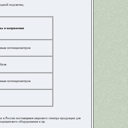
одной подсветки,
ка и напряжения
енным потенциометром
абеля
енным потенциометром
х в России поставщиков широкого спектра продукции для
медицинского оборудования и пр.