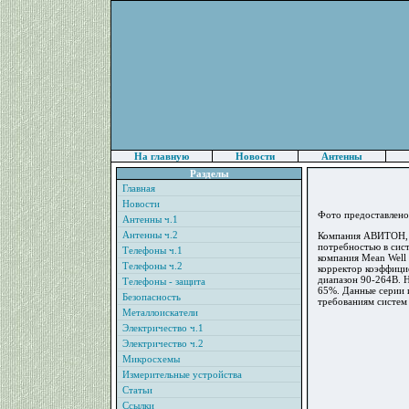
На главную
Новости
Антенны
Разделы
Главная
Новости
Фото предоставлен
Антенны ч.1
Антенны ч.2
Компания АВИТОН, о
потребностью в сис
Телефоны ч.1
компания Mean Well
Телефоны ч.2
корректор коэффици
диапазон 90-264В. Н
Телефоны - защита
65%. Данные серии 
Безопасность
требованиям систем
Металлоискатели
Электричество ч.1
Электричество ч.2
Микросхемы
Измерительные устройства
Статьи
Ссылки