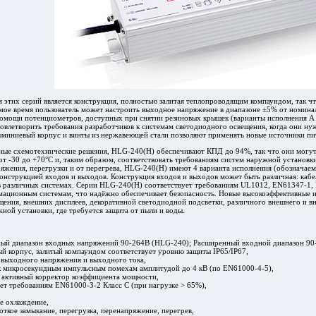
этих серий является конструкция, полностью залитая теплопроводящим компаундом, так чт
амое время пользователь может настроить выходное напряжение в диапазоне ±5% от номина
омощи потенциометров, доступных при снятии резиновых крышек (варианты исполнения A и 
овлетворить требования разработчиков к системам светодиодного освещения, когда они н
юминиевый корпус и винты из нержавеющей стали позволяют применять новые источники пи
ные схемотехнические решения, HLG-240(H) обеспечивают КПД до 94%, так что они могут
т -30 до +70°С и, таким образом, соответствовать требованиям систем наружной установ
яжения, перегрузки и от перегрева, HLG-240(H) имеют 4 варианта исполнения (обозначаем
онструкцией входов и выходов. Конструкция входов и выходов может быть различная: кабе
в различных системах. Серии HLG-240(H) соответствует требованиям UL1012, EN61347-1,
ационным системам, что надёжно обеспечивает безопасность. Новые высокоэффективные 
щения, внешних дисплеев, декоративной светодиодной подсветки, различного внешнего и 
ной установки, где требуется защита от пыли и воды.
ный диапазон входных напряжений 90-264В (HLG-240); Расширенный входной диапазон 9
 корпус, залитый компаундом соответствует уровню защиты IP65/IP67,
выходного напряжения и выходного тока,
к микросекундным импульсным помехам амплитудой до 4 кВ (по EN61000-4-5),
 активный корректор коэффициента мощности,
ет требованиям EN61000-3-2 Класс С (при нагрузке > 65%),
е охлаждение,
откое замыкание, перегрузка, перенапряжение, перегрев,