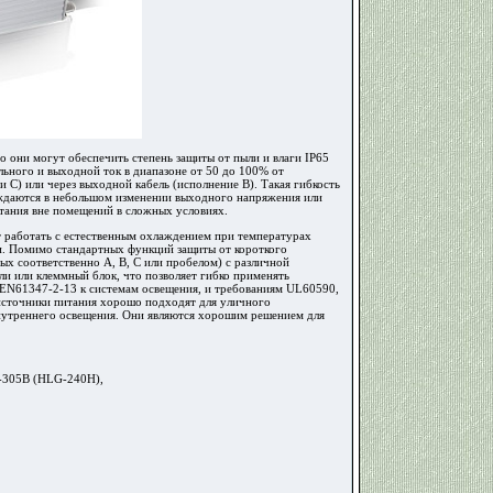
о они могут обеспечить степень защиты от пыли и влаги IP65
льного и выходной ток в диапазоне от 50 до 100% от
С) или через выходной кабель (исполнение B). Такая гибкость
уждаются в небольшом изменении выходного напряжения или
тания вне помещений в сложных условиях.
 работать с естественным охлаждением при температурах
ки. Помимо стандартных функций защиты от короткого
ых соответственно A, B, C или пробелом) с различной
ли или клеммный блок, что позволяет гибко применять
 EN61347-2-13 к системам освещения, и требованиям UL60590,
источники питания хорошо подходят для уличного
внутреннего освещения. Они являются хорошим решением для
0-305В (HLG-240H),