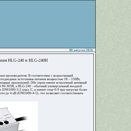
08 августа 2026
тания HLG-240 и HLG-240H
ии-производителя. В соответствии с возрастающей
ветодиодных источников питания мощностью 18 – 150Вт,
 мощных приложений. Обе серии имеют встроенный активный
й 90-305В, а HLG-240 - обычный универсальный входной
 EN61000-3-2 класс С, и имеют cosφ>0.9 при нагрузке более
ти до 4 кВ (EN61000-4-5), что позволяет соответствовать