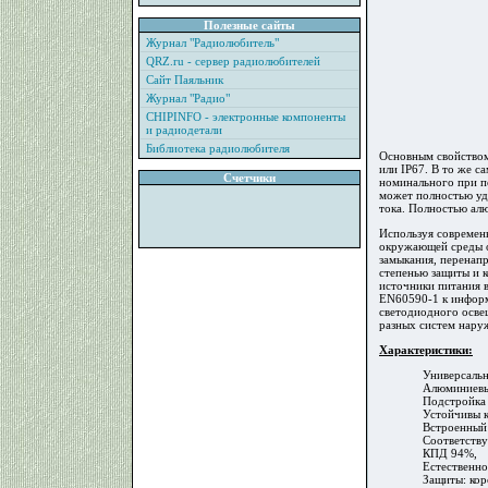
Полезные сайты
Журнал "Радиолюбитель"
QRZ.ru - сервер радиолюбителей
Сайт Паяльник
Журнал "Радио"
CHIPINFO - электронные компоненты
и радиодетали
Библиотека радиолюбителя
Основным свойством 
или IP67. В то же с
Счетчики
номинального при п
может полностью уд
тока. Полностью ал
Используя современ
окружающей среды о
замыкания, перенапр
степенью защиты и к
источники питания 
EN60590-1 к информ
светодиодного осве
разных систем наруж
Характеристики:
Универсаль
Алюминиевый
Подстройка 
Устойчивы 
Встроенный
Соответству
КПД 94%,
Естественно
Защиты: кор