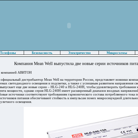
Телефоны
Безопасность
Электричество
Микросхемы
Компания Mean Well выпустила две новые серии источников пи
о компанией АВИТОН
фициальный дистрибьютор Mean Well на территории России, представляет новинки компан
темах светодиодного освещения и подсветки, а также с успешным развитием направления с
 выпускает еще две новые серии – HLG-240 и HLG-240H, чтобы удовлетворить требования
ента мощности, однако серия HLG-240H имеет расширенный диапазон входных напряжени
овые источники соответствуют требованиям гармонического состава потребляемого тока по
источников питания обеспечивают стойкость к импульсам помех микросекундной длительнос
 уличного освещения.