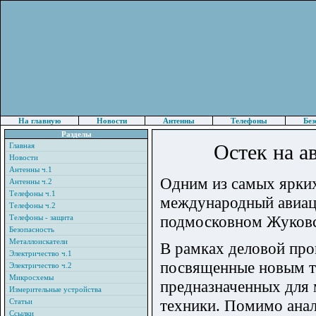
На главную
Новости
Антенны
Телефоны
Без
Разделы
Остек на 
Главная
Новости
Антенны ч.1
Одним из самых ярких
Антенны ч.2
Телефоны ч.1
международный авиац
Телефоны ч.2
подмосковном Жуковск
Телефоны - защита
Безопасность
Металлоискатели
В рамках деловой пр
Электричество ч.1
посвященные новым т
Электричество ч.2
Микросхемы
предназначенных для 
Измерительные устройства
техники. Помимо анал
Статьи
Ссылки