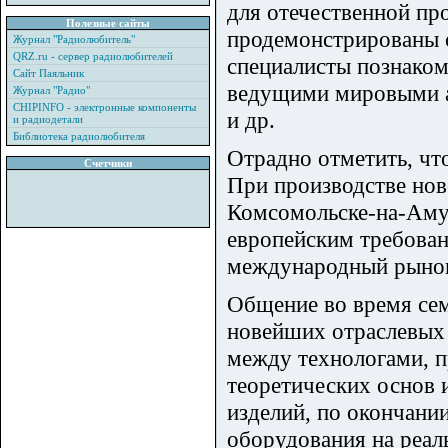
для отечественной п
Полезные сайты
продемонстрированы с
Журнал "Радиолюбитель"
QRZ.ru - сервер радиолюбителей
специалисты познаком
Сайт Паяльник
ведущими мировыми ав
Журнал "Радио"
CHIPINFO - электронные компоненты
и др.
и радиодетали
Библиотека радиолюбителя
Отрадно отметить, чт
Счетчики
При производстве нов
Комсомольске-на-Аму
европейским требова
международный рынок
Общение во время сем
новейших отраслевых
между технологами, п
теоретических основ 
изделий, по окончан
оборудования на реал