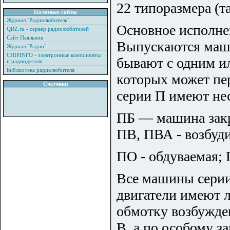
22 типоразмера (та
Полезные сайты
Журнал "Радиолюбитель"
Основное исполне
QRZ.ru - сервер радиолюбителей
Сайт Паяльник
Выпускаются маш
Журнал "Радио"
CHIPINFO - электронные компоненты
бывают с одним и
и радиодетали
Библиотека радиолюбителя
которых может п
Счетчики
серии П имеют не
ПБ — машина закр
ПВ, ПВА - возбуди
ПО - обдуваемая; 
Все машины серии
двигатели имеют 
обмотку возбужде
В, а по особому з