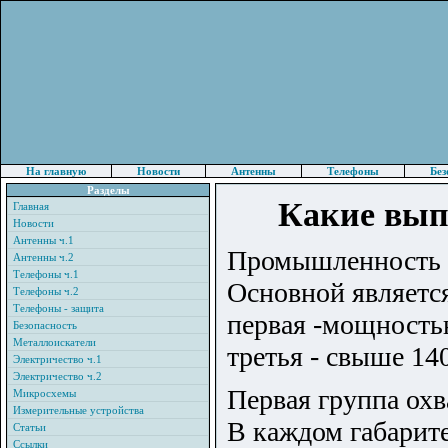
На главную
Новости
Антенны
Телефоны
Без
Разделы
Какие вып
Главная
Новости
Антенны ч.1
Промышленность в
Антенны ч.2
Телефоны ч.1
Основной является
Телефоны ч.2
Телефоны - защита
первая -мощностью 
Безопасность
Металлоискатели
третья - свыше 14
Электричество ч.1
Электричество ч.2
Первая группа охв
Микросхемы
Измерительные устройства
В каждом габарите
Статьи
Ссылки