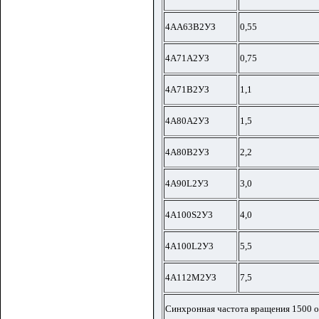
4АА63В2УЗ
0,55
4А71А2УЗ
0,75
4А71В2УЗ
1,1
4А80А2УЗ
1,5
4А80В2УЗ
2,2
4A90L2У3
3,0
4A100S2У3
4,0
4A100L2У3
5,5
4А112М2УЗ
7,5
Синхронная частота вращения 1500 