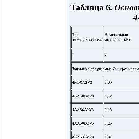
Таблица 6.
Основ
4
Тип
Номинальная
электродвигателя
мощность, кВт
1
2
Закрытые обдуваемые Синхронная ча
4М50А2УЗ
0,09
4АА50В2УЗ
0,12
4АА56А2УЗ
0,18
4АА56В2У5
0,25
4АА63А2УЗ
0,37