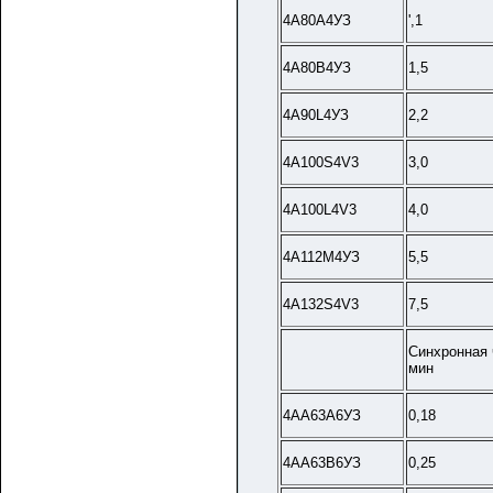
4А80А4УЗ
',1
4А80В4УЗ
1,5
4А90L4УЗ
2,2
4A100S4V3
3,0
4A100L4V3
4,0
4А112М4УЗ
5,5
4A132S4V3
7,5
Синхронная 
мин
4АА63А6УЗ
0,18
4АА63В6УЗ
0,25