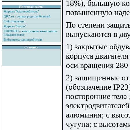
18%), большую ко
Полезные сайты
повышенную надеж
Журнал "Радиолюбитель"
QRZ.ru - сервер радиолюбителей
Сайт Паяльник
По степени защит
Журнал "Радио"
CHIPINFO - электронные компоненты
выпускаются в дву
и радиодетали
Библиотека радиолюбителя
1) закрытые обдув
Счетчики
корпуса двигателя
оси вращения 280
2) защищенные от 
(обозначение IP23
посторонние тела 
электродвигателей
алюминия; с высо
чугуна; с высотам