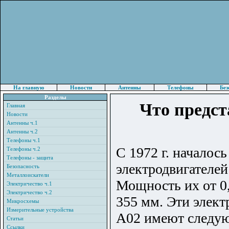
На главную
Новости
Антенны
Телефоны
Без
Разделы
Что предст
Главная
Новости
Антенны ч.1
Антенны ч.2
Телефоны ч.1
С 1972 г. началос
Телефоны ч.2
Телефоны - защита
электродвигателе
Безопасность
Металлоискатели
Мощность их от 0,
Электричество ч.1
Электричество ч.2
355 мм. Эти элект
Микросхемы
Измерительные устройства
А02 имеют следую
Статьи
Ссылки