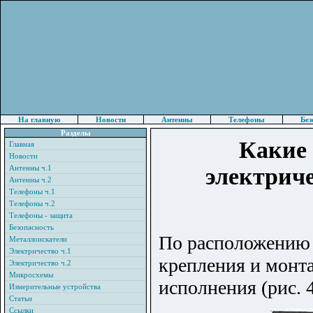
На главную
Новости
Антенны
Телефоны
Без
Разделы
Какие
Главная
Новости
Антенны ч.1
электрич
Антенны ч.2
Телефоны ч.1
Телефоны ч.2
Телефоны - защита
Безопасность
По расположению 
Металлоискатели
Электричество ч.1
крепления и монт
Электричество ч.2
Микросхемы
исполнения (рис. 4
Измерительные устройства
Статьи
Ссылки